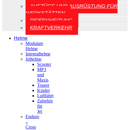
AUFZÜGE UND AUSRÜSTUNG FÜR
WERKSTÄTTEN
REIFENHEIZUNG
KRAFTVERKEHR
Helme
Modulare
Helme
Integralhelme
Jethelme
Scooter
MP3
und
Maxis
Tourer
Kinder
Luftfahrt
Zubehör
für
Jet
Enduro
–
Cross