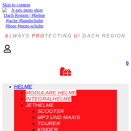
Skip to content
A
LWAYS
PRO
TECTING
U
! DACH REGION
0
HELME
MODULARE HELME
INTEGRALHELME
JETHELME
SCOOTER
MP3 UND MAXIS
TOURER
KINDER