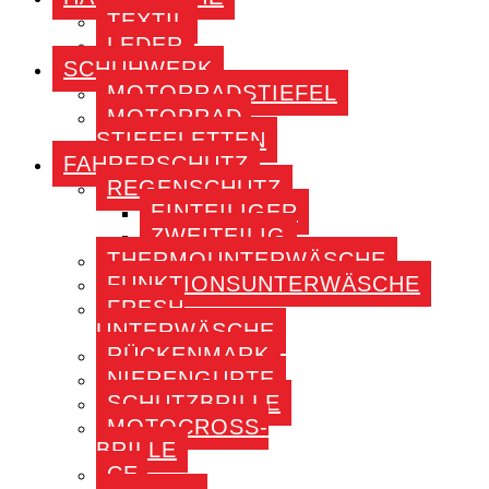
TEXTIL
LEDER
SCHUHWERK
MOTORRADSTIEFEL
MOTORRAD-
STIEFELETTEN
FAHRERSCHUTZ
REGENSCHUTZ
EINTEILIGER
ZWEITEILIG
THERMOUNTERWÄSCHE
FUNKTIONSUNTERWÄSCHE
FRESH
UNTERWÄSCHE
RÜCKENMARK
NIERENGURTE
SCHUTZBRILLE
MOTOCROSS-
BRILLE
CE-