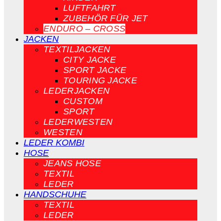
LUFTFAHRT
ZUBEHÖR FÜR JET
ENDURO – CROSS
JACKEN
TEXTILJACKEN
CITY JACKE
SPORT JACKE
TOURING JACKE
LEDERJACKEN
CUSTOM
SPORT
LEDERWESTEN
WESTEN
LEDER KOMBI
HOSE
JEANS HOSE
TEXTIL
LEDER
HANDSCHUHE
TEXTIL
LEDER