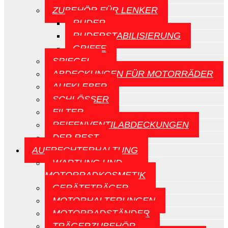
ZUBEHÖR FÜR LENKER
RUDER
RUDERSTABILISIERUNG
GRIFFE
SPIEGEL
ABDECKUNGEN FÜR MOTORRÄDER
AUFKLEBER
SCHLÖSSER
FILTER
REIFENVENTILABDECKUNGEN
DER REST
AUFRECHTERHALTUNG
WARTUNG UND
MOTORRADKOSMETIK
GERÄTETRÄGER
MOTORHALTERUNGEN
MOTORRADSTÄNDER
TRÄGERZUBEHÖR