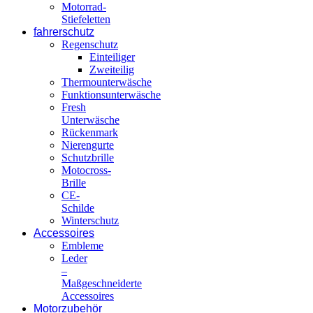
Motorrad-
Stiefeletten
fahrerschutz
Regenschutz
Einteiliger
Zweiteilig
Thermounterwäsche
Funktionsunterwäsche
Fresh
Unterwäsche
Rückenmark
Nierengurte
Schutzbrille
Motocross-
Brille
CE-
Schilde
Winterschutz
Accessoires
Embleme
Leder
–
Maßgeschneiderte
Accessoires
Motorzubehör