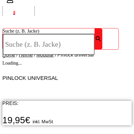
0
Suche (z. B. Jacke)
Home
/
Helme
/
Modular
/
Pinlock universal
×
Loading...
PINLOCK UNIVERSAL
PREIS:
19,95
€
inkl. MwSt