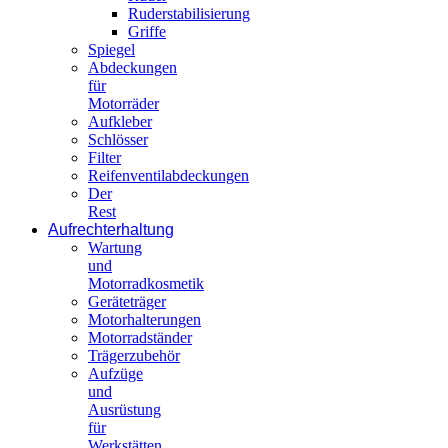
Ruderstabilisierung
Griffe
Spiegel
Abdeckungen
für
Motorräder
Aufkleber
Schlösser
Filter
Reifenventilabdeckungen
Der
Rest
Aufrechterhaltung
Wartung
und
Motorradkosmetik
Geräteträger
Motorhalterungen
Motorradständer
Trägerzubehör
Aufzüge
und
Ausrüstung
für
Werkstätten