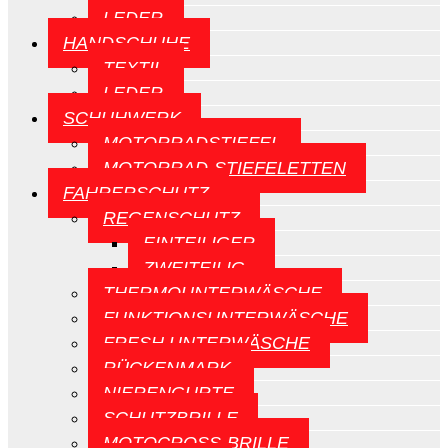
LEDER
HANDSCHUHE
TEXTIL
LEDER
SCHUHWERK
MOTORRADSTIEFEL
MOTORRAD-STIEFELETTEN
FAHRERSCHUTZ
REGENSCHUTZ
EINTEILIGER
ZWEITEILIG
THERMOUNTERWÄSCHE
FUNKTIONSUNTERWÄSCHE
FRESH UNTERWÄSCHE
RÜCKENMARK
NIERENGURTE
SCHUTZBRILLE
MOTOCROSS-BRILLE