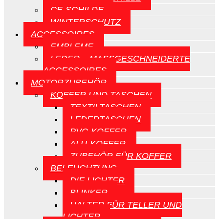
CE-SCHILDE
WINTERSCHUTZ
ACCESSOIRES
EMBLEME
LEDER – MASSGESCHNEIDERTE A
CCESSOIRES
MOTORZUBEHÖR
KOFFER UND TASCHEN
TEXTILTASCHEN
LEDERTASCHEN
PVC-KOFFER
ALU-KOFFER
ZUBEHÖR FÜR KOFFER
BELEUCHTUNG
DIE LICHTER
BLINKER
HALTER FÜR TELLER UND
LICHTER