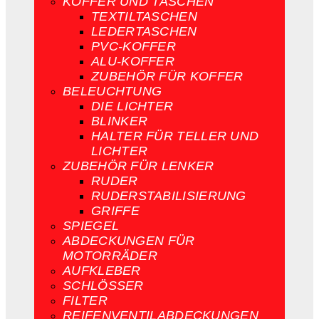
KOFFER UND TASCHEN
TEXTILTASCHEN
LEDERTASCHEN
PVC-KOFFER
ALU-KOFFER
ZUBEHÖR FÜR KOFFER
BELEUCHTUNG
DIE LICHTER
BLINKER
HALTER FÜR TELLER UND
LICHTER
ZUBEHÖR FÜR LENKER
RUDER
RUDERSTABILISIERUNG
GRIFFE
SPIEGEL
ABDECKUNGEN FÜR
MOTORRÄDER
AUFKLEBER
SCHLÖSSER
FILTER
REIFENVENTILABDECKUNGEN