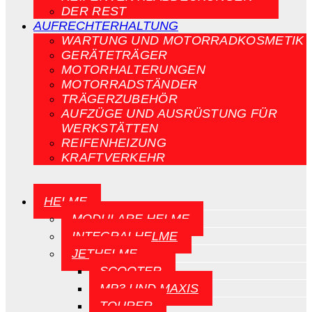
DER REST
AUFRECHTERHALTUNG
WARTUNG UND MOTORRADKOSMETIK
GERÄTETRÄGER
MOTORHALTERUNGEN
MOTORRADSTÄNDER
TRÄGERZUBEHÖR
AUFZÜGE UND AUSRÜSTUNG FÜR
WERKSTÄTTEN
REIFENHEIZUNG
KRAFTVERKEHR
HELME
MODULARE HELME
INTEGRALHELME
JETHELME
SCOOTER
MP3 UND MAXIS
TOURER