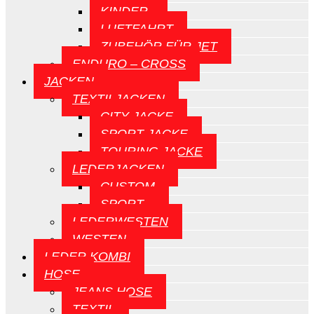
KINDER
LUFTFAHRT
ZUBEHÖR FÜR JET
ENDURO – CROSS
JACKEN
TEXTILJACKEN
CITY JACKE
SPORT JACKE
TOURING JACKE
LEDERJACKEN
CUSTOM
SPORT
LEDERWESTEN
WESTEN
LEDER KOMBI
HOSE
JEANS HOSE
TEXTIL