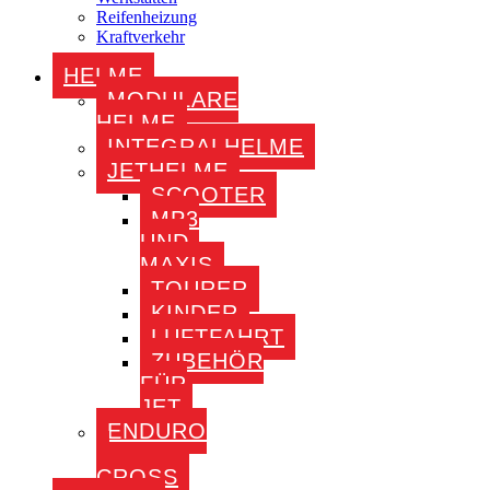
Reifenheizung
Kraftverkehr
HELME
MODULARE
HELME
INTEGRALHELME
JETHELME
SCOOTER
MP3
UND
MAXIS
TOURER
KINDER
LUFTFAHRT
ZUBEHÖR
FÜR
JET
ENDURO
–
CROSS