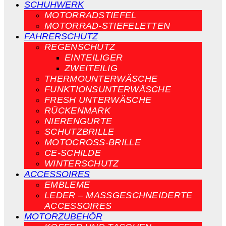
SCHUHWERK
MOTORRADSTIEFEL
MOTORRAD-STIEFELETTEN
FAHRERSCHUTZ
REGENSCHUTZ
EINTEILIGER
ZWEITEILIG
THERMOUNTERWÄSCHE
FUNKTIONSUNTERWÄSCHE
FRESH UNTERWÄSCHE
RÜCKENMARK
NIERENGURTE
SCHUTZBRILLE
MOTOCROSS-BRILLE
CE-SCHILDE
WINTERSCHUTZ
ACCESSOIRES
EMBLEME
LEDER – MASSGESCHNEIDERTE A
CCESSOIRES
MOTORZUBEHÖR