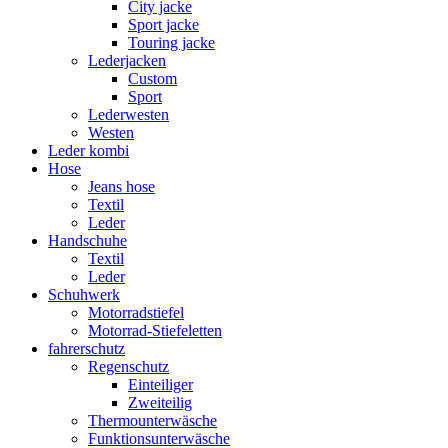
City jacke
Sport jacke
Touring jacke
Lederjacken
Custom
Sport
Lederwesten
Westen
Leder kombi
Hose
Jeans hose
Textil
Leder
Handschuhe
Textil
Leder
Schuhwerk
Motorradstiefel
Motorrad-Stiefeletten
fahrerschutz
Regenschutz
Einteiliger
Zweiteilig
Thermounterwäsche
Funktionsunterwäsche