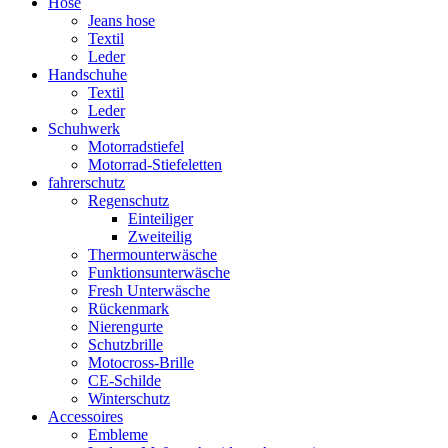
Hose
Jeans hose
Textil
Leder
Handschuhe
Textil
Leder
Schuhwerk
Motorradstiefel
Motorrad-Stiefeletten
fahrerschutz
Regenschutz
Einteiliger
Zweiteilig
Thermounterwäsche
Funktionsunterwäsche
Fresh Unterwäsche
Rückenmark
Nierengurte
Schutzbrille
Motocross-Brille
CE-Schilde
Winterschutz
Accessoires
Embleme