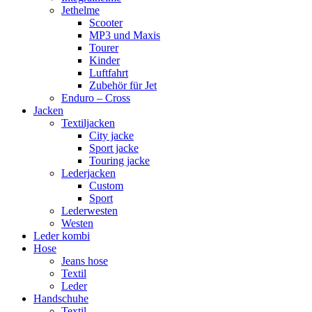
Jethelme
Scooter
MP3 und Maxis
Tourer
Kinder
Luftfahrt
Zubehör für Jet
Enduro – Cross
Jacken
Textiljacken
City jacke
Sport jacke
Touring jacke
Lederjacken
Custom
Sport
Lederwesten
Westen
Leder kombi
Hose
Jeans hose
Textil
Leder
Handschuhe
Textil