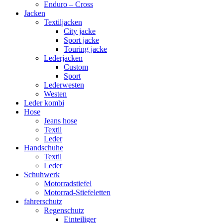
Enduro – Cross
Jacken
Textiljacken
City jacke
Sport jacke
Touring jacke
Lederjacken
Custom
Sport
Lederwesten
Westen
Leder kombi
Hose
Jeans hose
Textil
Leder
Handschuhe
Textil
Leder
Schuhwerk
Motorradstiefel
Motorrad-Stiefeletten
fahrerschutz
Regenschutz
Einteiliger