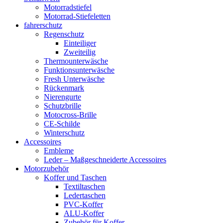
Motorradstiefel
Motorrad-Stiefeletten
fahrerschutz
Regenschutz
Einteiliger
Zweiteilig
Thermounterwäsche
Funktionsunterwäsche
Fresh Unterwäsche
Rückenmark
Nierengurte
Schutzbrille
Motocross-Brille
CE-Schilde
Winterschutz
Accessoires
Embleme
Leder – Maßgeschneiderte Accessoires
Motorzubehör
Koffer und Taschen
Textiltaschen
Ledertaschen
PVC-Koffer
ALU-Koffer
Zubehör für Koffer