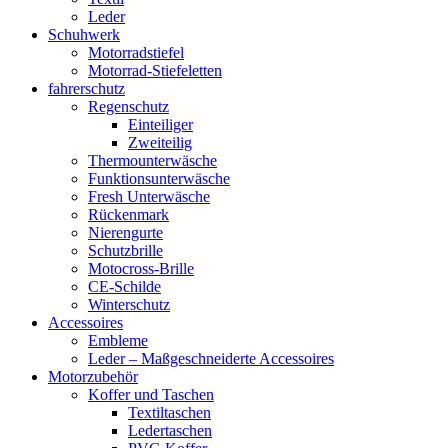
Leder
Schuhwerk
Motorradstiefel
Motorrad-Stiefeletten
fahrerschutz
Regenschutz
Einteiliger
Zweiteilig
Thermounterwäsche
Funktionsunterwäsche
Fresh Unterwäsche
Rückenmark
Nierengurte
Schutzbrille
Motocross-Brille
CE-Schilde
Winterschutz
Accessoires
Embleme
Leder – Maßgeschneiderte Accessoires
Motorzubehör
Koffer und Taschen
Textiltaschen
Ledertaschen