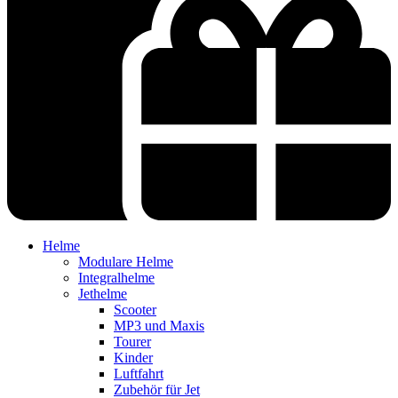
Helme
Modulare Helme
Integralhelme
Jethelme
Scooter
MP3 und Maxis
Tourer
Kinder
Luftfahrt
Zubehör für Jet