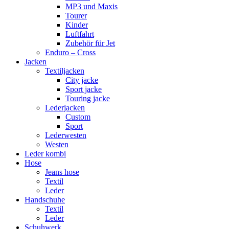
MP3 und Maxis
Tourer
Kinder
Luftfahrt
Zubehör für Jet
Enduro – Cross
Jacken
Textiljacken
City jacke
Sport jacke
Touring jacke
Lederjacken
Custom
Sport
Lederwesten
Westen
Leder kombi
Hose
Jeans hose
Textil
Leder
Handschuhe
Textil
Leder
Schuhwerk