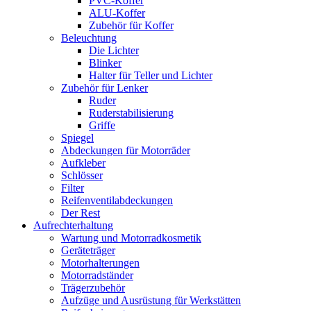
PVC-Koffer
ALU-Koffer
Zubehör für Koffer
Beleuchtung
Die Lichter
Blinker
Halter für Teller und Lichter
Zubehör für Lenker
Ruder
Ruderstabilisierung
Griffe
Spiegel
Abdeckungen für Motorräder
Aufkleber
Schlösser
Filter
Reifenventilabdeckungen
Der Rest
Aufrechterhaltung
Wartung und Motorradkosmetik
Geräteträger
Motorhalterungen
Motorradständer
Trägerzubehör
Aufzüge und Ausrüstung für Werkstätten