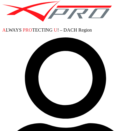
A
LWAYS
PRO
TECTING
U
! – DACH Region