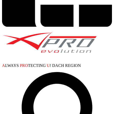
A
LWAYS
PRO
TECTING
U
! DACH REGION