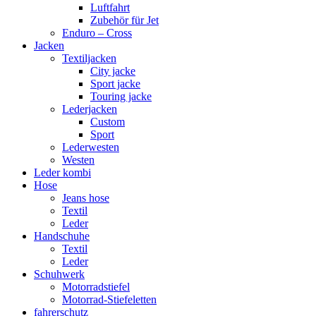
Luftfahrt
Zubehör für Jet
Enduro – Cross
Jacken
Textiljacken
City jacke
Sport jacke
Touring jacke
Lederjacken
Custom
Sport
Lederwesten
Westen
Leder kombi
Hose
Jeans hose
Textil
Leder
Handschuhe
Textil
Leder
Schuhwerk
Motorradstiefel
Motorrad-Stiefeletten
fahrerschutz