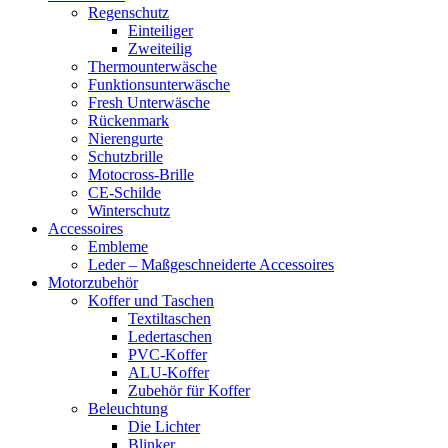
Regenschutz
Einteiliger
Zweiteilig
Thermounterwäsche
Funktionsunterwäsche
Fresh Unterwäsche
Rückenmark
Nierengurte
Schutzbrille
Motocross-Brille
CE-Schilde
Winterschutz
Accessoires
Embleme
Leder – Maßgeschneiderte Accessoires
Motorzubehör
Koffer und Taschen
Textiltaschen
Ledertaschen
PVC-Koffer
ALU-Koffer
Zubehör für Koffer
Beleuchtung
Die Lichter
Blinker