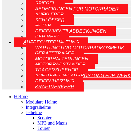
SPIEGEL
ABDECKUNGEN FÜR MOTORRÄDER
AUFKLEBER
SCHLÖSSER
FILTER
REIFENVENTILABDECKUNGEN
DER REST
AUFRECHTERHALTUNG
WARTUNG UND MOTORRADKOSMETIK
GERÄTETRÄGER
MOTORHALTERUNGEN
MOTORRADSTÄNDER
TRÄGERZUBEHÖR
AUFZÜGE UND AUSRÜSTUNG FÜR WERK
REIFENHEIZUNG
KRAFTVERKEHR
Helme
Modulare Helme
Integralhelme
Jethelme
Scooter
MP3 und Maxis
Tourer