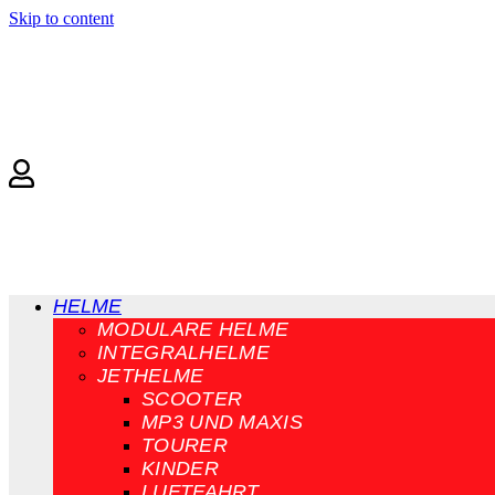
Skip to content
HELME
MODULARE HELME
INTEGRALHELME
JETHELME
SCOOTER
MP3 UND MAXIS
TOURER
KINDER
LUFTFAHRT