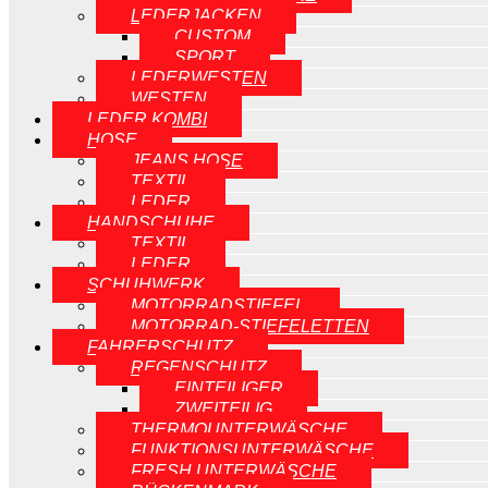
LEDERJACKEN
CUSTOM
SPORT
LEDERWESTEN
WESTEN
LEDER KOMBI
HOSE
JEANS HOSE
TEXTIL
LEDER
HANDSCHUHE
TEXTIL
LEDER
SCHUHWERK
MOTORRADSTIEFEL
MOTORRAD-STIEFELETTEN
FAHRERSCHUTZ
REGENSCHUTZ
EINTEILIGER
ZWEITEILIG
THERMOUNTERWÄSCHE
FUNKTIONSUNTERWÄSCHE
FRESH UNTERWÄSCHE