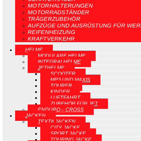
MOTORHALTERUNGEN
MOTORRADSTÄNDER
TRÄGERZUBEHÖR
AUFZÜGE UND AUSRÜSTUNG FÜR WER
REIFENHEIZUNG
KRAFTVERKEHR
HELME
MODULARE HELME
INTEGRALHELME
JETHELME
SCOOTER
MP3 UND MAXIS
TOURER
KINDER
LUFTFAHRT
ZUBEHÖR FÜR JET
ENDURO – CROSS
JACKEN
TEXTILJACKEN
CITY JACKE
SPORT JACKE
TOURING JACKE