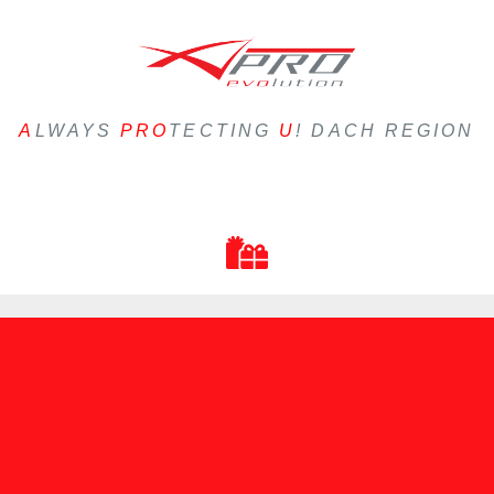
A
LWAYS
PRO
TECTING
U
! DACH REGION