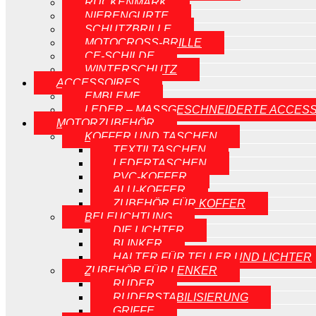
RÜCKENMARK
NIERENGURTE
SCHUTZBRILLE
MOTOCROSS-BRILLE
CE-SCHILDE
WINTERSCHUTZ
ACCESSOIRES
EMBLEME
LEDER – MASSGESCHNEIDERTE ACCESS
MOTORZUBEHÖR
KOFFER UND TASCHEN
TEXTILTASCHEN
LEDERTASCHEN
PVC-KOFFER
ALU-KOFFER
ZUBEHÖR FÜR KOFFER
BELEUCHTUNG
DIE LICHTER
BLINKER
HALTER FÜR TELLER UND LICHTER
ZUBEHÖR FÜR LENKER
RUDER
RUDERSTABILISIERUNG
GRIFFE