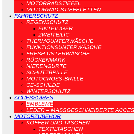
MOTORRADSTIEFEL
MOTORRAD-STIEFELETTEN
FAHRERSCHUTZ
REGENSCHUTZ
EINTEILIGER
ZWEITEILIG
THERMOUNTERWÄSCHE
FUNKTIONSUNTERWÄSCHE
FRESH UNTERWÄSCHE
RÜCKENMARK
NIERENGURTE
SCHUTZBRILLE
MOTOCROSS-BRILLE
CE-SCHILDE
WINTERSCHUTZ
ACCESSOIRES
EMBLEME
LEDER – MASSGESCHNEIDERTE ACCES
MOTORZUBEHÖR
KOFFER UND TASCHEN
TEXTILTASCHEN