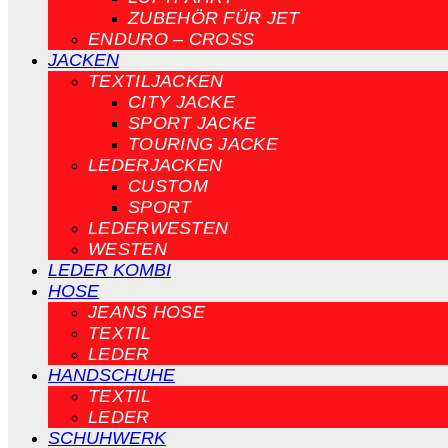
ZUBEHÖR FÜR JET
ENDURO – CROSS
JACKEN
TEXTILJACKEN
CITY JACKE
SPORT JACKE
TOURING JACKE
LEDERJACKEN
CUSTOM
SPORT
LEDERWESTEN
WESTEN
LEDER KOMBI
HOSE
JEANS HOSE
TEXTIL
LEDER
HANDSCHUHE
TEXTIL
LEDER
SCHUHWERK