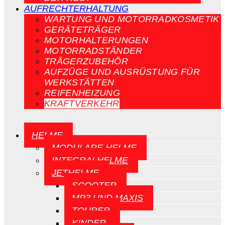
AUFRECHTERHALTUNG
WARTUNG UND MOTORRADKOSMETIK
GERÄTETRÄGER
MOTORHALTERUNGEN
MOTORRADSTÄNDER
TRÄGERZUBEHÖR
AUFZÜGE UND AUSRÜSTUNG FÜR
WERKSTÄTTEN
REIFENHEIZUNG
KRAFTVERKEHR
HELME
MODULARE HELME
INTEGRALHELME
JETHELME
SCOOTER
MP3 UND MAXIS
TOURER
KINDER