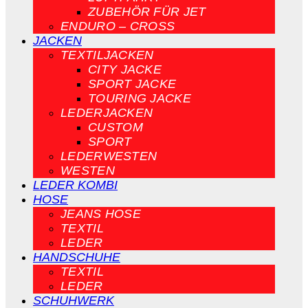
ZUBEHÖR FÜR JET
ENDURO – CROSS
JACKEN
TEXTILJACKEN
CITY JACKE
SPORT JACKE
TOURING JACKE
LEDERJACKEN
CUSTOM
SPORT
LEDERWESTEN
WESTEN
LEDER KOMBI
HOSE
JEANS HOSE
TEXTIL
LEDER
HANDSCHUHE
TEXTIL
LEDER
SCHUHWERK