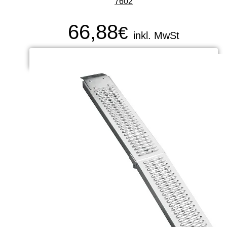
7602
66,88
€
inkl. MwSt
ADD TO CART