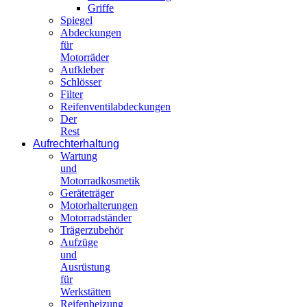
Griffe
Spiegel
Abdeckungen
für
Motorräder
Aufkleber
Schlösser
Filter
Reifenventilabdeckungen
Der
Rest
Aufrechterhaltung
Wartung
und
Motorradkosmetik
Geräteträger
Motorhalterungen
Motorradständer
Trägerzubehör
Aufzüge
und
Ausrüstung
für
Werkstätten
Reifenheizung