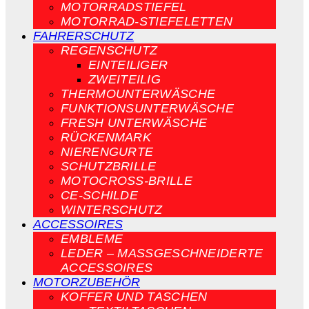
MOTORRADSTIEFEL
MOTORRAD-STIEFELETTEN
FAHRERSCHUTZ
REGENSCHUTZ
EINTEILIGER
ZWEITEILIG
THERMOUNTERWÄSCHE
FUNKTIONSUNTERWÄSCHE
FRESH UNTERWÄSCHE
RÜCKENMARK
NIERENGURTE
SCHUTZBRILLE
MOTOCROSS-BRILLE
CE-SCHILDE
WINTERSCHUTZ
ACCESSOIRES
EMBLEME
LEDER – MASSGESCHNEIDERTE A
CCESSOIRES
MOTORZUBEHÖR
KOFFER UND TASCHEN