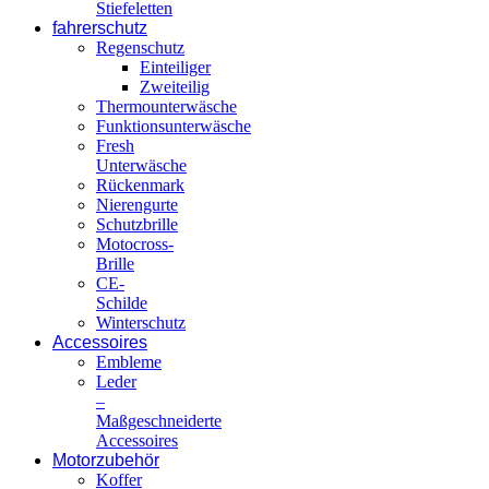
Stiefeletten
fahrerschutz
Regenschutz
Einteiliger
Zweiteilig
Thermounterwäsche
Funktionsunterwäsche
Fresh
Unterwäsche
Rückenmark
Nierengurte
Schutzbrille
Motocross-
Brille
CE-
Schilde
Winterschutz
Accessoires
Embleme
Leder
–
Maßgeschneiderte
Accessoires
Motorzubehör
Koffer