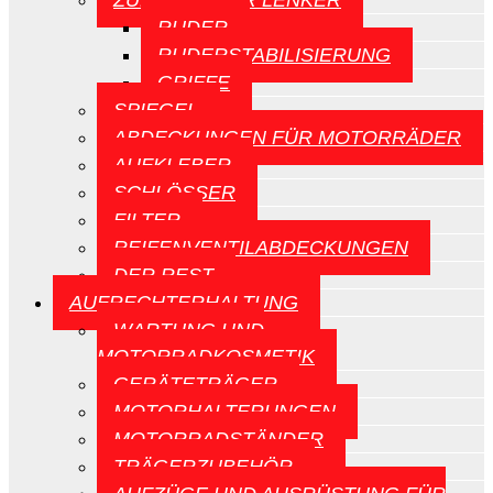
ZUBEHÖR FÜR LENKER
RUDER
RUDERSTABILISIERUNG
GRIFFE
SPIEGEL
ABDECKUNGEN FÜR MOTORRÄDER
AUFKLEBER
SCHLÖSSER
FILTER
REIFENVENTILABDECKUNGEN
DER REST
AUFRECHTERHALTUNG
WARTUNG UND
MOTORRADKOSMETIK
GERÄTETRÄGER
MOTORHALTERUNGEN
MOTORRADSTÄNDER
TRÄGERZUBEHÖR