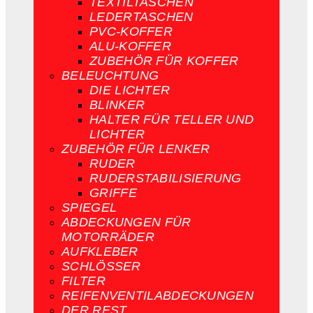
TEXTILTASCHEN
LEDERTASCHEN
PVC-KOFFER
ALU-KOFFER
ZUBEHÖR FÜR KOFFER
BELEUCHTUNG
DIE LICHTER
BLINKER
HALTER FÜR TELLER UND
LICHTER
ZUBEHÖR FÜR LENKER
RUDER
RUDERSTABILISIERUNG
GRIFFE
SPIEGEL
ABDECKUNGEN FÜR
MOTORRÄDER
AUFKLEBER
SCHLÖSSER
FILTER
REIFENVENTILABDECKUNGEN
DER REST