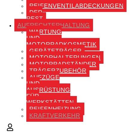
REIFENVENTILABDECKUNGEN
DER
REST
AUFRECHTERHALTUNG
WARTUNG
UND
MOTORRADKOSMETIK
GERÄTETRÄGER
MOTORHALTERUNGEN
MOTORRADSTÄNDER
TRÄGERZUBEHÖR
AUFZÜGE
UND
AUSRÜSTUNG
FÜR
WERKSTÄTTEN
REIFENHEIZUNG
KRAFTVERKEHR