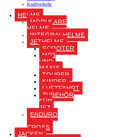
Kraftverkehr
HELME
MODULARE
HELME
INTEGRALHELME
JETHELME
SCOOTER
MP3
UND
MAXIS
TOURER
KINDER
LUFTFAHRT
ZUBEHÖR
FÜR
JET
ENDURO
–
CROSS
JACKEN