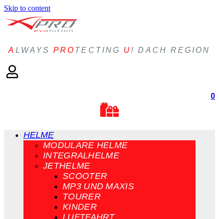
Skip to content
A
LWAYS
PRO
TECTING
U
! DACH REGION
0
HELME
MODULARE HELME
INTEGRALHELME
JETHELME
SCOOTER
MP3 UND MAXIS
TOURER
KINDER
LUFTFAHRT