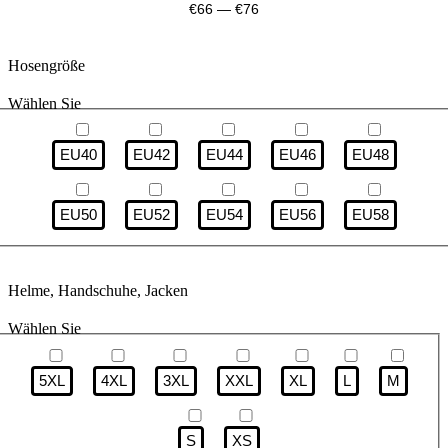
€
66
—
€
76
Hosengröße
Wählen Sie
EU40
EU42
EU44
EU46
EU48
EU50
EU52
EU54
EU56
EU58
Helme, Handschuhe, Jacken
Wählen Sie
5XL
4XL
3XL
XXL
XL
L
M
S
XS