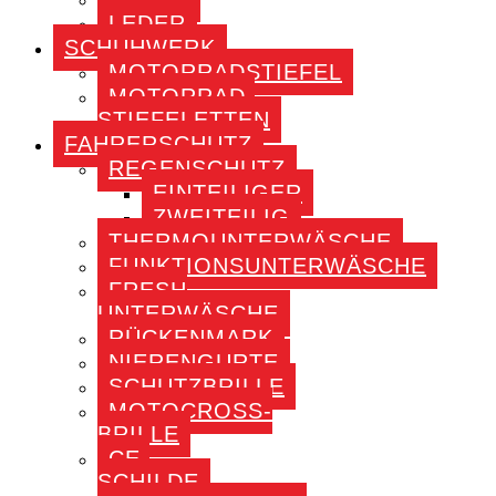
LEDER
SCHUHWERK
MOTORRADSTIEFEL
MOTORRAD-
STIEFELETTEN
FAHRERSCHUTZ
REGENSCHUTZ
EINTEILIGER
ZWEITEILIG
THERMOUNTERWÄSCHE
FUNKTIONSUNTERWÄSCHE
FRESH
UNTERWÄSCHE
RÜCKENMARK
NIERENGURTE
SCHUTZBRILLE
MOTOCROSS-
BRILLE
CE-
SCHILDE