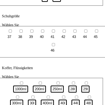
Schuhgröße
Wählen Sie
37
38
39
40
41
42
43
44
45
46
Koffer, Flüssigkeiten
Wählen Sie
1000ml
200ml
250ml
28l
29l
300ml
30l
400ml
40l
44l
48l