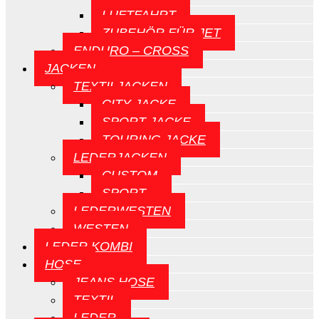
LUFTFAHRT
ZUBEHÖR FÜR JET
ENDURO – CROSS
JACKEN
TEXTILJACKEN
CITY JACKE
SPORT JACKE
TOURING JACKE
LEDERJACKEN
CUSTOM
SPORT
LEDERWESTEN
WESTEN
LEDER KOMBI
HOSE
JEANS HOSE
TEXTIL
LEDER