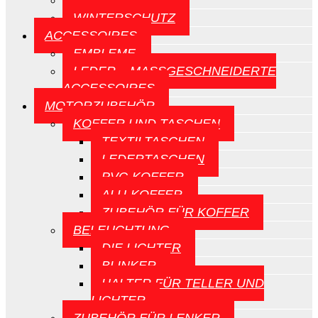
CE-SCHILDE
WINTERSCHUTZ
ACCESSOIRES
EMBLEME
LEDER – MASSGESCHNEIDERTE A
CCESSOIRES
MOTORZUBEHÖR
KOFFER UND TASCHEN
TEXTILTASCHEN
LEDERTASCHEN
PVC-KOFFER
ALU-KOFFER
ZUBEHÖR FÜR KOFFER
BELEUCHTUNG
DIE LICHTER
BLINKER
HALTER FÜR TELLER UND
LICHTER