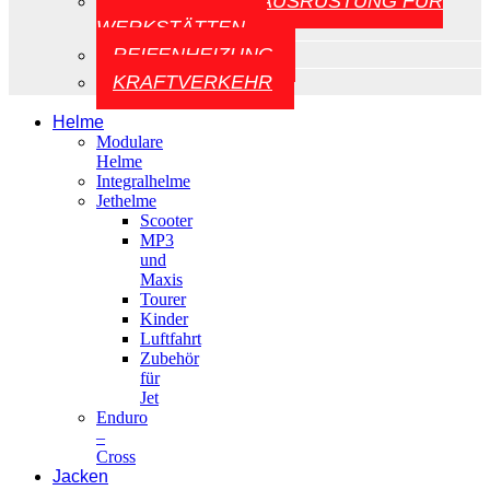
AUFZÜGE UND AUSRÜSTUNG FÜR
WERKSTÄTTEN
REIFENHEIZUNG
KRAFTVERKEHR
Helme
Modulare
Helme
Integralhelme
Jethelme
Scooter
MP3
und
Maxis
Tourer
Kinder
Luftfahrt
Zubehör
für
Jet
Enduro
–
Cross
Jacken