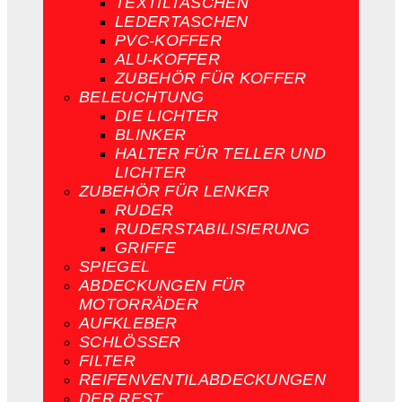
TEXTILTASCHEN
LEDERTASCHEN
PVC-KOFFER
ALU-KOFFER
ZUBEHÖR FÜR KOFFER
BELEUCHTUNG
DIE LICHTER
BLINKER
HALTER FÜR TELLER UND
LICHTER
ZUBEHÖR FÜR LENKER
RUDER
RUDERSTABILISIERUNG
GRIFFE
SPIEGEL
ABDECKUNGEN FÜR
MOTORRÄDER
AUFKLEBER
SCHLÖSSER
FILTER
REIFENVENTILABDECKUNGEN
DER REST