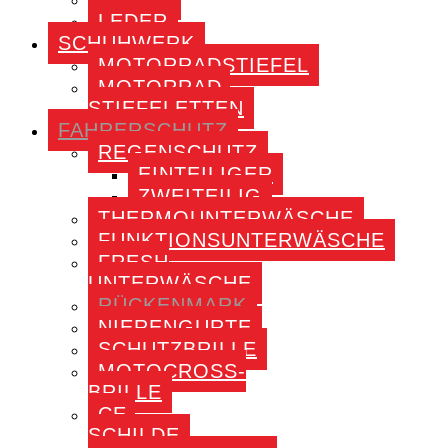
LEDER
SCHUHWERK
MOTORRADSTIEFEL
MOTORRAD-
STIEFELETTEN
FAHRERSCHUTZ
REGENSCHUTZ
EINTEILIGER
ZWEITEILIG
THERMOUNTERWÄSCHE
FUNKTIONSUNTERWÄSCHE
FRESH
UNTERWÄSCHE
RÜCKENMARK
NIERENGURTE
SCHUTZBRILLE
MOTOCROSS-
BRILLE
CE-
SCHILDE