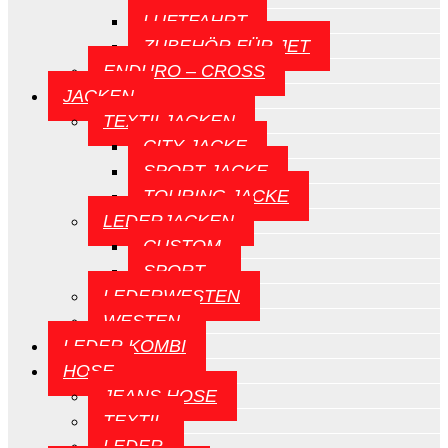
LUFTFAHRT
ZUBEHÖR FÜR JET
ENDURO – CROSS
JACKEN
TEXTILJACKEN
CITY JACKE
SPORT JACKE
TOURING JACKE
LEDERJACKEN
CUSTOM
SPORT
LEDERWESTEN
WESTEN
LEDER KOMBI
HOSE
JEANS HOSE
TEXTIL
LEDER