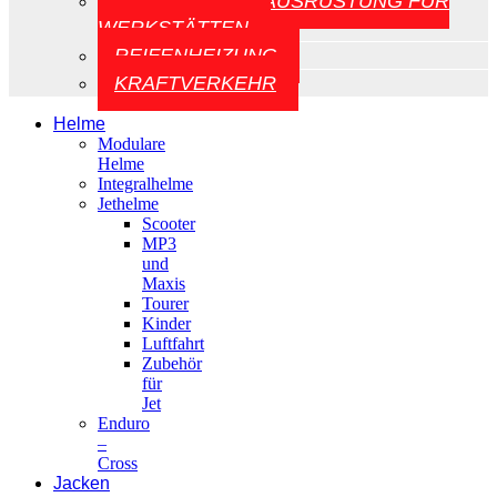
AUFZÜGE UND AUSRÜSTUNG FÜR
WERKSTÄTTEN
REIFENHEIZUNG
KRAFTVERKEHR
Helme
Modulare
Helme
Integralhelme
Jethelme
Scooter
MP3
und
Maxis
Tourer
Kinder
Luftfahrt
Zubehör
für
Jet
Enduro
–
Cross
Jacken