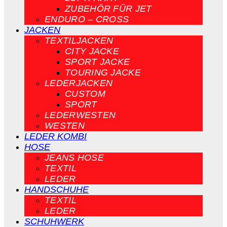
ZUBEHÖR FÜR JET
ENDURO – CROSS
JACKEN
TEXTILJACKEN
CITY JACKE
SPORT JACKE
TOURING JACKE
LEDERJACKEN
CUSTOM
SPORT
LEDERWESTEN
WESTEN
LEDER KOMBI
HOSE
JEANS HOSE
TEXTIL
LEDER
HANDSCHUHE
TEXTIL
LEDER
SCHUHWERK