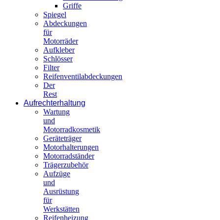
Griffe
Spiegel
Abdeckungen
für
Motorräder
Aufkleber
Schlösser
Filter
Reifenventilabdeckungen
Der
Rest
Aufrechterhaltung
Wartung
und
Motorradkosmetik
Geräteträger
Motorhalterungen
Motorradständer
Trägerzubehör
Aufzüge
und
Ausrüstung
für
Werkstätten
Reifenheizung