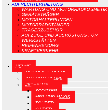
AUFRECHTERHALTUNG
WARTUNG UND MOTORRADKOSMETIK
GERÄTETRÄGER
MOTORHALTERUNGEN
MOTORRADSTÄNDER
TRÄGERZUBEHÖR
AUFZÜGE UND AUSRÜSTUNG FÜR
WERKSTÄTTEN
REIFENHEIZUNG
KRAFTVERKEHR
HELME
MODULARE HELME
INTEGRALHELME
JETHELME
SCOOTER
MP3 UND MAXIS
TOURER
KINDER