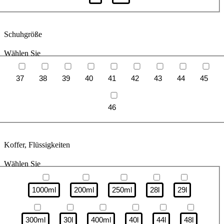
Schuhgröße
Wählen Sie
37
38
39
40
41
42
43
44
45
46
Koffer, Flüssigkeiten
Wählen Sie
1000ml
200ml
250ml
28l
29l
300ml
30l
400ml
40l
44l
48l