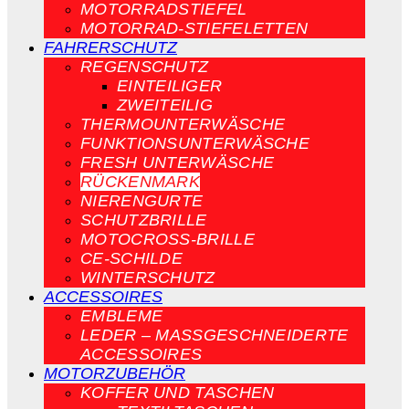
MOTORRADSTIEFEL
MOTORRAD-STIEFELETTEN
FAHRERSCHUTZ
REGENSCHUTZ
EINTEILIGER
ZWEITEILIG
THERMOUNTERWÄSCHE
FUNKTIONSUNTERWÄSCHE
FRESH UNTERWÄSCHE
RÜCKENMARK
NIERENGURTE
SCHUTZBRILLE
MOTOCROSS-BRILLE
CE-SCHILDE
WINTERSCHUTZ
ACCESSOIRES
EMBLEME
LEDER – MASSGESCHNEIDERTE A
CCESSOIRES
MOTORZUBEHÖR
KOFFER UND TASCHEN