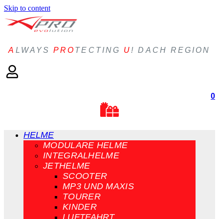
Skip to content
A
LWAYS
PRO
TECTING
U
! DACH REGION
0
HELME
MODULARE HELME
INTEGRALHELME
JETHELME
SCOOTER
MP3 UND MAXIS
TOURER
KINDER
LUFTFAHRT