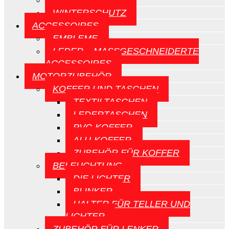
CE-SCHILDE
WINTERSCHUTZ
ACCESSOIRES
EMBLEME
LEDER – MASSGESCHNEIDERTE A
CCESSOIRES
MOTORZUBEHÖR
KOFFER UND TASCHEN
TEXTILTASCHEN
LEDERTASCHEN
PVC-KOFFER
ALU-KOFFER
ZUBEHÖR FÜR KOFFER
BELEUCHTUNG
DIE LICHTER
BLINKER
HALTER FÜR TELLER UND
LICHTER