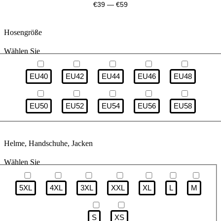
€
39
—
€
59
Hosengröße
Wählen Sie
EU40
EU42
EU44
EU46
EU48
EU50
EU52
EU54
EU56
EU58
Helme, Handschuhe, Jacken
Wählen Sie
5XL
4XL
3XL
XXL
XL
L
M
S
XS