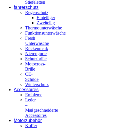
Stiefeletten
fahrerschutz
Regenschutz
Einteiliger
Zweiteilig
Thermounterwäsche
Funktionsunterwäsche
Fresh
Unterwäsche
Rückenmark
Nierengurte
Schutzbrille
Motocross-
Brille
CE-
Schilde
Winterschutz
Accessoires
Embleme
Leder
–
Maßgeschneiderte
Accessoires
Motorzubehör
Koffer