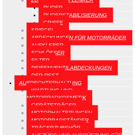
ZUBEHÖR FÜR LENKER
RUDER
RUDERSTABILISIERUNG
GRIFFE
SPIEGEL
ABDECKUNGEN FÜR MOTORRÄDER
AUFKLEBER
SCHLÖSSER
FILTER
REIFENVENTILABDECKUNGEN
DER REST
AUFRECHTERHALTUNG
WARTUNG UND
MOTORRADKOSMETIK
GERÄTETRÄGER
MOTORHALTERUNGEN
MOTORRADSTÄNDER
TRÄGERZUBEHÖR