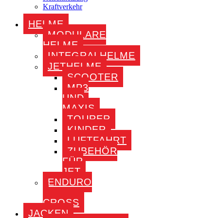
Kraftverkehr
HELME
MODULARE
HELME
INTEGRALHELME
JETHELME
SCOOTER
MP3
UND
MAXIS
TOURER
KINDER
LUFTFAHRT
ZUBEHÖR
FÜR
JET
ENDURO
–
CROSS
JACKEN