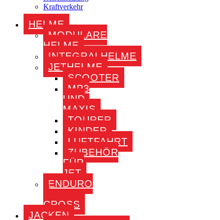
Kraftverkehr
HELME
MODULARE
HELME
INTEGRALHELME
JETHELME
SCOOTER
MP3
UND
MAXIS
TOURER
KINDER
LUFTFAHRT
ZUBEHÖR
FÜR
JET
ENDURO
–
CROSS
JACKEN