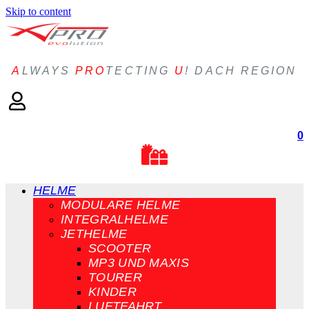
Skip to content
A
LWAYS
PRO
TECTING
U
! DACH REGION
0
HELME
MODULARE HELME
INTEGRALHELME
JETHELME
SCOOTER
MP3 UND MAXIS
TOURER
KINDER
LUFTFAHRT