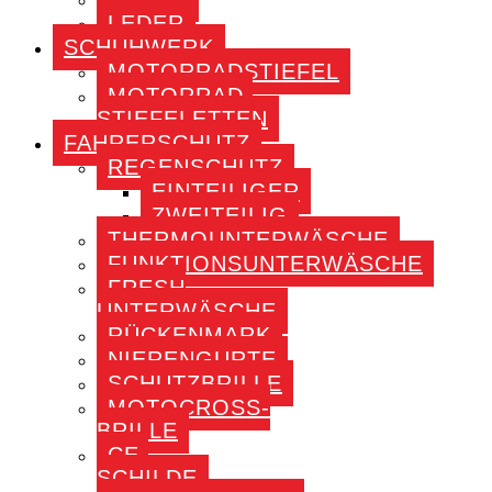
LEDER
SCHUHWERK
MOTORRADSTIEFEL
MOTORRAD-
STIEFELETTEN
FAHRERSCHUTZ
REGENSCHUTZ
EINTEILIGER
ZWEITEILIG
THERMOUNTERWÄSCHE
FUNKTIONSUNTERWÄSCHE
FRESH
UNTERWÄSCHE
RÜCKENMARK
NIERENGURTE
SCHUTZBRILLE
MOTOCROSS-
BRILLE
CE-
SCHILDE