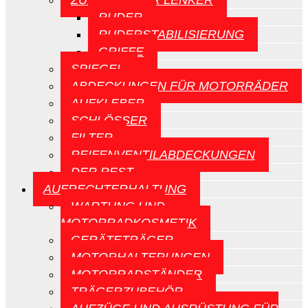
ZUBEHÖR FÜR LENKER
RUDER
RUDERSTABILISIERUNG
GRIFFE
SPIEGEL
ABDECKUNGEN FÜR MOTORRÄDER
AUFKLEBER
SCHLÖSSER
FILTER
REIFENVENTILABDECKUNGEN
DER REST
AUFRECHTERHALTUNG
WARTUNG UND
MOTORRADKOSMETIK
GERÄTETRÄGER
MOTORHALTERUNGEN
MOTORRADSTÄNDER
TRÄGERZUBEHÖR