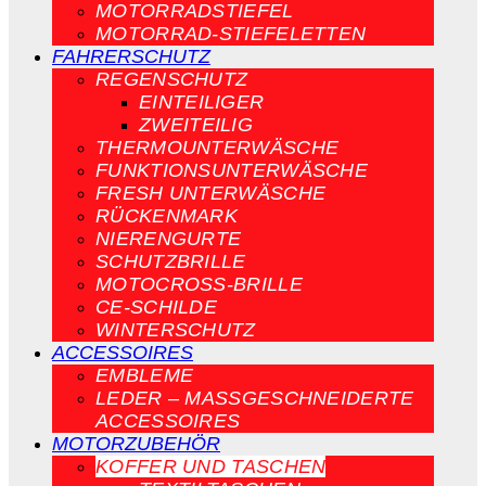
MOTORRADSTIEFEL
MOTORRAD-STIEFELETTEN
FAHRERSCHUTZ
REGENSCHUTZ
EINTEILIGER
ZWEITEILIG
THERMOUNTERWÄSCHE
FUNKTIONSUNTERWÄSCHE
FRESH UNTERWÄSCHE
RÜCKENMARK
NIERENGURTE
SCHUTZBRILLE
MOTOCROSS-BRILLE
CE-SCHILDE
WINTERSCHUTZ
ACCESSOIRES
EMBLEME
LEDER – MASSGESCHNEIDERTE A
CCESSOIRES
MOTORZUBEHÖR
KOFFER UND TASCHEN