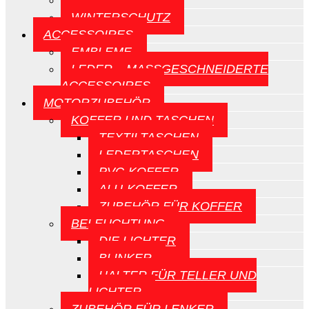
CE-SCHILDE
WINTERSCHUTZ
ACCESSOIRES
EMBLEME
LEDER – MASSGESCHNEIDERTE A
CCESSOIRES
MOTORZUBEHÖR
KOFFER UND TASCHEN
TEXTILTASCHEN
LEDERTASCHEN
PVC-KOFFER
ALU-KOFFER
ZUBEHÖR FÜR KOFFER
BELEUCHTUNG
DIE LICHTER
BLINKER
HALTER FÜR TELLER UND
LICHTER