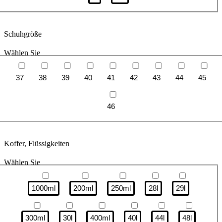
Schuhgröße
Wählen Sie
37
38
39
40
41
42
43
44
45
46
Koffer, Flüssigkeiten
Wählen Sie
1000ml
200ml
250ml
28l
29l
300ml
30l
400ml
40l
44l
48l