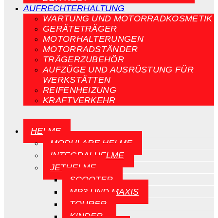
AUFRECHTERHALTUNG
WARTUNG UND MOTORRADKOSMETIK
GERÄTETRÄGER
MOTORHALTERUNGEN
MOTORRADSTÄNDER
TRÄGERZUBEHÖR
AUFZÜGE UND AUSRÜSTUNG FÜR
WERKSTÄTTEN
REIFENHEIZUNG
KRAFTVERKEHR
HELME
MODULARE HELME
INTEGRALHELME
JETHELME
SCOOTER
MP3 UND MAXIS
TOURER
KINDER