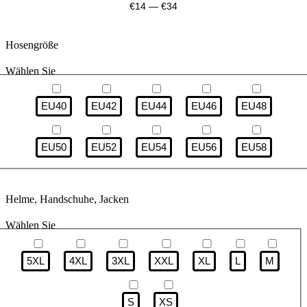
€
14
—
€
34
Hosengröße
Wählen Sie
EU40
EU42
EU44
EU46
EU48
EU50
EU52
EU54
EU56
EU58
Helme, Handschuhe, Jacken
Wählen Sie
5XL
4XL
3XL
XXL
XL
L
M
S
XS