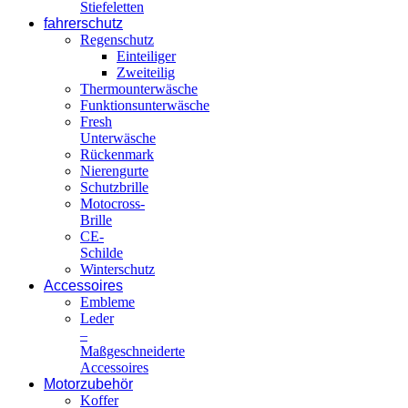
Stiefeletten
fahrerschutz
Regenschutz
Einteiliger
Zweiteilig
Thermounterwäsche
Funktionsunterwäsche
Fresh
Unterwäsche
Rückenmark
Nierengurte
Schutzbrille
Motocross-
Brille
CE-
Schilde
Winterschutz
Accessoires
Embleme
Leder
–
Maßgeschneiderte
Accessoires
Motorzubehör
Koffer