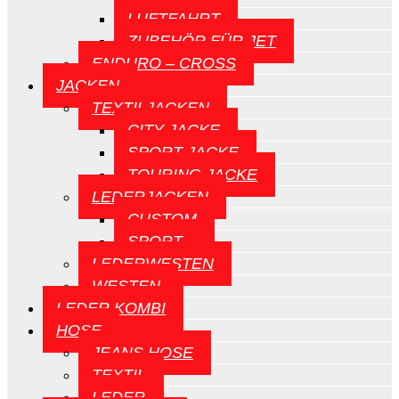
LUFTFAHRT
ZUBEHÖR FÜR JET
ENDURO – CROSS
JACKEN
TEXTILJACKEN
CITY JACKE
SPORT JACKE
TOURING JACKE
LEDERJACKEN
CUSTOM
SPORT
LEDERWESTEN
WESTEN
LEDER KOMBI
HOSE
JEANS HOSE
TEXTIL
LEDER