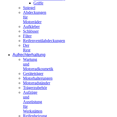
Griffe
Spiegel
Abdeckungen
für
Motorräder
Aufkleber
Schlösser
Filter
Reifenventilabdeckungen
Der
Rest
Aufrechterhaltung
Wartung
und
Motorradkosmetik
Geräteträger
Motorhalterungen
Motorradständer
Trägerzubehör
Aufzüge
und
Ausrüstung
für
Werkstätten
Reifenheizung