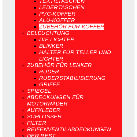
TEXTILTASCHEN
LEDERTASCHEN
PVC-KOFFER
ALU-KOFFER
ZUBEHÖR FÜR KOFFER
BELEUCHTUNG
DIE LICHTER
BLINKER
HALTER FÜR TELLER UND
LICHTER
ZUBEHÖR FÜR LENKER
RUDER
RUDERSTABILISIERUNG
GRIFFE
SPIEGEL
ABDECKUNGEN FÜR
MOTORRÄDER
AUFKLEBER
SCHLÖSSER
FILTER
REIFENVENTILABDECKUNGEN
DER REST