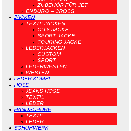
ZUBEHÖR FÜR JET
ENDURO – CROSS
JACKEN
TEXTILJACKEN
CITY JACKE
SPORT JACKE
TOURING JACKE
LEDERJACKEN
CUSTOM
SPORT
LEDERWESTEN
WESTEN
LEDER KOMBI
HOSE
JEANS HOSE
TEXTIL
LEDER
HANDSCHUHE
TEXTIL
LEDER
SCHUHWERK