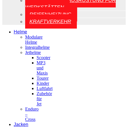
AUFZÜGE UND AUSRÜSTUNG FÜR
WERKSTÄTTEN
REIFENHEIZUNG
KRAFTVERKEHR
Helme
Modulare
Helme
Integralhelme
Jethelme
Scooter
MP3
und
Maxis
Tourer
Kinder
Luftfahrt
Zubehör
für
Jet
Enduro
–
Cross
Jacken