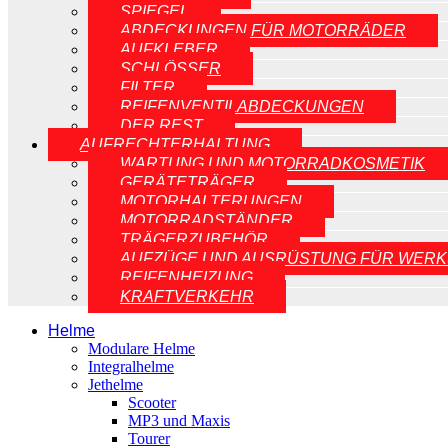
SPIEGEL
ABDECKUNGEN FÜR MOTORRÄDER
AUFKLEBER
SCHLÖSSER
FILTER
REIFENVENTILABDECKUNGEN
DER REST
AUFRECHTERHALTUNG
WARTUNG UND MOTORRADKOSMETIK
GERÄTETRÄGER
MOTORHALTERUNGEN
MOTORRADSTÄNDER
TRÄGERZUBEHÖR
AUFZÜGE UND AUSRÜSTUNG FÜR WERK
REIFENHEIZUNG
KRAFTVERKEHR
Helme
Modulare Helme
Integralhelme
Jethelme
Scooter
MP3 und Maxis
Tourer