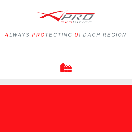
A
LWAYS
PRO
TECTING
U
! DACH REGION