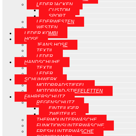
LEDERJACKEN
CUSTOM
SPORT
LEDERWESTEN
WESTEN
LEDER KOMBI
HOSE
JEANS HOSE
TEXTIL
LEDER
HANDSCHUHE
TEXTIL
LEDER
SCHUHWERK
MOTORRADSTIEFEL
MOTORRAD-STIEFELETTEN
FAHRERSCHUTZ
REGENSCHUTZ
EINTEILIGER
ZWEITEILIG
THERMOUNTERWÄSCHE
FUNKTIONSUNTERWÄSCHE
FRESH UNTERWÄSCHE