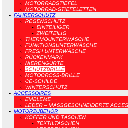
MOTORRADSTIEFEL
MOTORRAD-STIEFELETTEN
FAHRERSCHUTZ
REGENSCHUTZ
EINTEILIGER
ZWEITEILIG
THERMOUNTERWÄSCHE
FUNKTIONSUNTERWÄSCHE
FRESH UNTERWÄSCHE
RÜCKENMARK
NIERENGURTE
SCHUTZBRILLE
MOTOCROSS-BRILLE
CE-SCHILDE
WINTERSCHUTZ
ACCESSOIRES
EMBLEME
LEDER – MASSGESCHNEIDERTE ACCES
MOTORZUBEHÖR
KOFFER UND TASCHEN
TEXTILTASCHEN