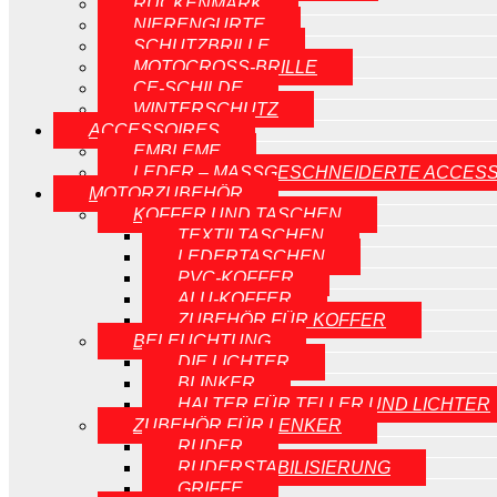
RÜCKENMARK
NIERENGURTE
SCHUTZBRILLE
MOTOCROSS-BRILLE
CE-SCHILDE
WINTERSCHUTZ
ACCESSOIRES
EMBLEME
LEDER – MASSGESCHNEIDERTE ACCESS
MOTORZUBEHÖR
KOFFER UND TASCHEN
TEXTILTASCHEN
LEDERTASCHEN
PVC-KOFFER
ALU-KOFFER
ZUBEHÖR FÜR KOFFER
BELEUCHTUNG
DIE LICHTER
BLINKER
HALTER FÜR TELLER UND LICHTER
ZUBEHÖR FÜR LENKER
RUDER
RUDERSTABILISIERUNG
GRIFFE