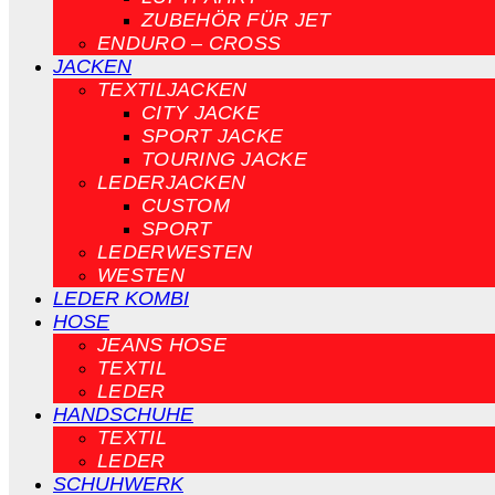
ZUBEHÖR FÜR JET
ENDURO – CROSS
JACKEN
TEXTILJACKEN
CITY JACKE
SPORT JACKE
TOURING JACKE
LEDERJACKEN
CUSTOM
SPORT
LEDERWESTEN
WESTEN
LEDER KOMBI
HOSE
JEANS HOSE
TEXTIL
LEDER
HANDSCHUHE
TEXTIL
LEDER
SCHUHWERK