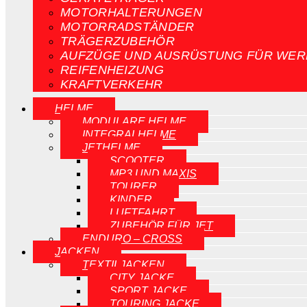
MOTORHALTERUNGEN
MOTORRADSTÄNDER
TRÄGERZUBEHÖR
AUFZÜGE UND AUSRÜSTUNG FÜR WER
REIFENHEIZUNG
KRAFTVERKEHR
HELME
MODULARE HELME
INTEGRALHELME
JETHELME
SCOOTER
MP3 UND MAXIS
TOURER
KINDER
LUFTFAHRT
ZUBEHÖR FÜR JET
ENDURO – CROSS
JACKEN
TEXTILJACKEN
CITY JACKE
SPORT JACKE
TOURING JACKE