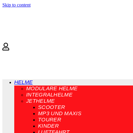
Skip to content
HELME
MODULARE HELME
INTEGRALHELME
JETHELME
SCOOTER
MP3 UND MAXIS
TOURER
KINDER
LUFTFAHRT