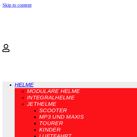
Skip to content
HELME
MODULARE HELME
INTEGRALHELME
JETHELME
SCOOTER
MP3 UND MAXIS
TOURER
KINDER
LUFTFAHRT