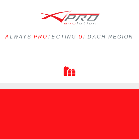
A
LWAYS
PRO
TECTING
U
! DACH REGION