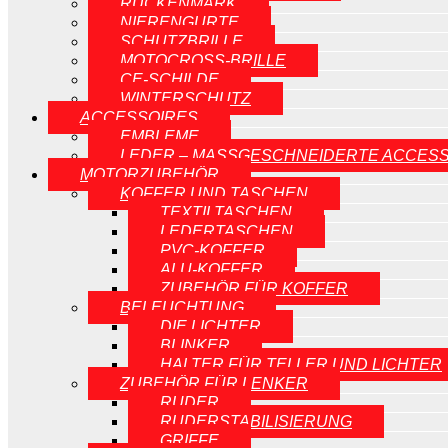
RÜCKENMARK
NIERENGURTE
SCHUTZBRILLE
MOTOCROSS-BRILLE
CE-SCHILDE
WINTERSCHUTZ
ACCESSOIRES
EMBLEME
LEDER – MASSGESCHNEIDERTE ACCESS
MOTORZUBEHÖR
KOFFER UND TASCHEN
TEXTILTASCHEN
LEDERTASCHEN
PVC-KOFFER
ALU-KOFFER
ZUBEHÖR FÜR KOFFER
BELEUCHTUNG
DIE LICHTER
BLINKER
HALTER FÜR TELLER UND LICHTER
ZUBEHÖR FÜR LENKER
RUDER
RUDERSTABILISIERUNG
GRIFFE