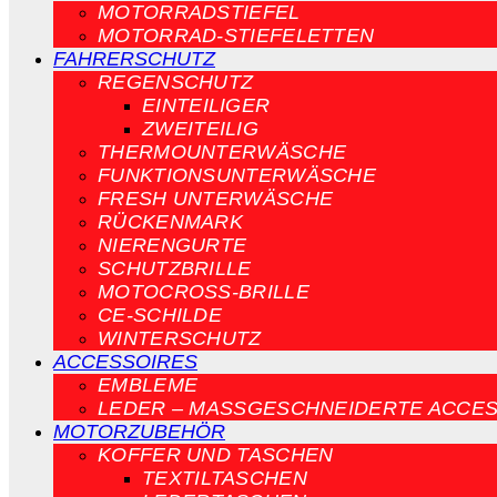
MOTORRADSTIEFEL
MOTORRAD-STIEFELETTEN
FAHRERSCHUTZ
REGENSCHUTZ
EINTEILIGER
ZWEITEILIG
THERMOUNTERWÄSCHE
FUNKTIONSUNTERWÄSCHE
FRESH UNTERWÄSCHE
RÜCKENMARK
NIERENGURTE
SCHUTZBRILLE
MOTOCROSS-BRILLE
CE-SCHILDE
WINTERSCHUTZ
ACCESSOIRES
EMBLEME
LEDER – MASSGESCHNEIDERTE ACCES
MOTORZUBEHÖR
KOFFER UND TASCHEN
TEXTILTASCHEN