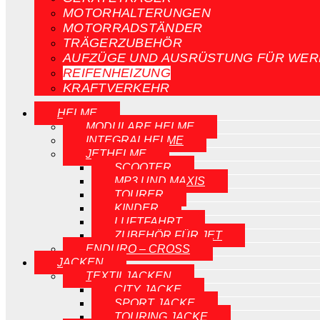
MOTORHALTERUNGEN
MOTORRADSTÄNDER
TRÄGERZUBEHÖR
AUFZÜGE UND AUSRÜSTUNG FÜR WER
REIFENHEIZUNG
KRAFTVERKEHR
HELME
MODULARE HELME
INTEGRALHELME
JETHELME
SCOOTER
MP3 UND MAXIS
TOURER
KINDER
LUFTFAHRT
ZUBEHÖR FÜR JET
ENDURO – CROSS
JACKEN
TEXTILJACKEN
CITY JACKE
SPORT JACKE
TOURING JACKE