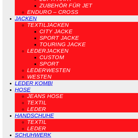
ZUBEHÖR FÜR JET
ENDURO – CROSS
JACKEN
TEXTILJACKEN
CITY JACKE
SPORT JACKE
TOURING JACKE
LEDERJACKEN
CUSTOM
SPORT
LEDERWESTEN
WESTEN
LEDER KOMBI
HOSE
JEANS HOSE
TEXTIL
LEDER
HANDSCHUHE
TEXTIL
LEDER
SCHUHWERK