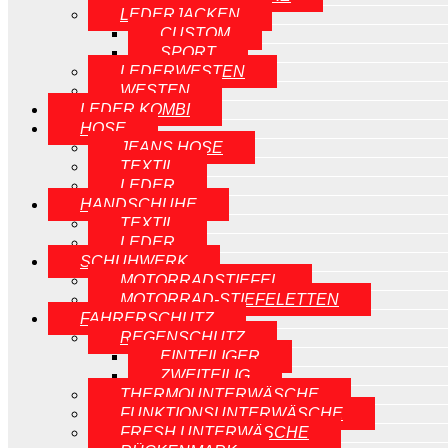
LEDERJACKEN
CUSTOM
SPORT
LEDERWESTEN
WESTEN
LEDER KOMBI
HOSE
JEANS HOSE
TEXTIL
LEDER
HANDSCHUHE
TEXTIL
LEDER
SCHUHWERK
MOTORRADSTIEFEL
MOTORRAD-STIEFELETTEN
FAHRERSCHUTZ
REGENSCHUTZ
EINTEILIGER
ZWEITEILIG
THERMOUNTERWÄSCHE
FUNKTIONSUNTERWÄSCHE
FRESH UNTERWÄSCHE