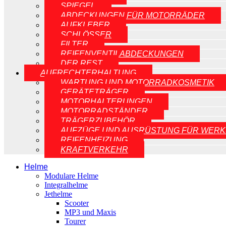
SPIEGEL
ABDECKUNGEN FÜR MOTORRÄDER
AUFKLEBER
SCHLÖSSER
FILTER
REIFENVENTILABDECKUNGEN
DER REST
AUFRECHTERHALTUNG
WARTUNG UND MOTORRADKOSMETIK
GERÄTETRÄGER
MOTORHALTERUNGEN
MOTORRADSTÄNDER
TRÄGERZUBEHÖR
AUFZÜGE UND AUSRÜSTUNG FÜR WERK
REIFENHEIZUNG
KRAFTVERKEHR
Helme
Modulare Helme
Integralhelme
Jethelme
Scooter
MP3 und Maxis
Tourer