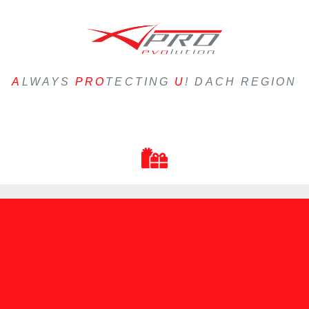
A
LWAYS
PRO
TECTING
U
! DACH REGION