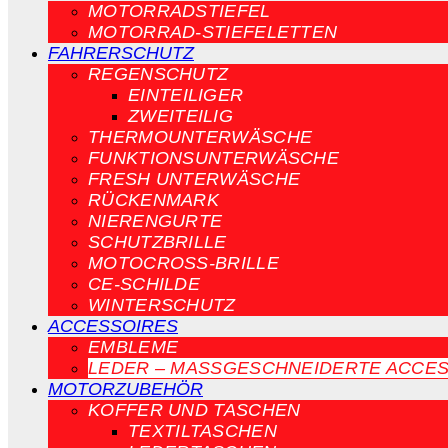
MOTORRADSTIEFEL
MOTORRAD-STIEFELETTEN
FAHRERSCHUTZ
REGENSCHUTZ
EINTEILIGER
ZWEITEILIG
THERMOUNTERWÄSCHE
FUNKTIONSUNTERWÄSCHE
FRESH UNTERWÄSCHE
RÜCKENMARK
NIERENGURTE
SCHUTZBRILLE
MOTOCROSS-BRILLE
CE-SCHILDE
WINTERSCHUTZ
ACCESSOIRES
EMBLEME
LEDER – MASSGESCHNEIDERTE ACCES
MOTORZUBEHÖR
KOFFER UND TASCHEN
TEXTILTASCHEN