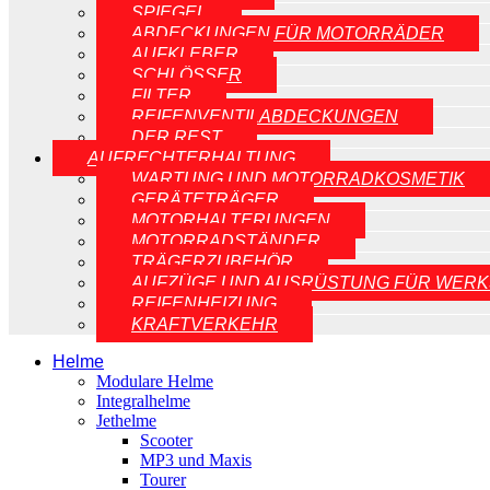
SPIEGEL
ABDECKUNGEN FÜR MOTORRÄDER
AUFKLEBER
SCHLÖSSER
FILTER
REIFENVENTILABDECKUNGEN
DER REST
AUFRECHTERHALTUNG
WARTUNG UND MOTORRADKOSMETIK
GERÄTETRÄGER
MOTORHALTERUNGEN
MOTORRADSTÄNDER
TRÄGERZUBEHÖR
AUFZÜGE UND AUSRÜSTUNG FÜR WERK
REIFENHEIZUNG
KRAFTVERKEHR
Helme
Modulare Helme
Integralhelme
Jethelme
Scooter
MP3 und Maxis
Tourer