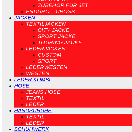
ZUBEHÖR FÜR JET
ENDURO – CROSS
JACKEN
TEXTILJACKEN
CITY JACKE
SPORT JACKE
TOURING JACKE
LEDERJACKEN
CUSTOM
SPORT
LEDERWESTEN
WESTEN
LEDER KOMBI
HOSE
JEANS HOSE
TEXTIL
LEDER
HANDSCHUHE
TEXTIL
LEDER
SCHUHWERK