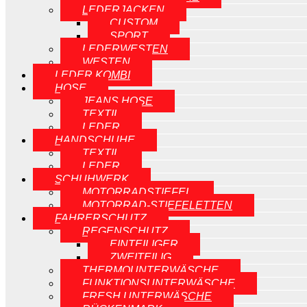
LEDERJACKEN
CUSTOM
SPORT
LEDERWESTEN
WESTEN
LEDER KOMBI
HOSE
JEANS HOSE
TEXTIL
LEDER
HANDSCHUHE
TEXTIL
LEDER
SCHUHWERK
MOTORRADSTIEFEL
MOTORRAD-STIEFELETTEN
FAHRERSCHUTZ
REGENSCHUTZ
EINTEILIGER
ZWEITEILIG
THERMOUNTERWÄSCHE
FUNKTIONSUNTERWÄSCHE
FRESH UNTERWÄSCHE