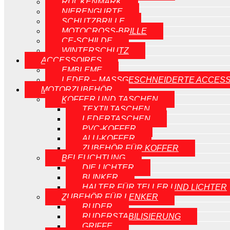
RÜCKENMARK
NIERENGURTE
SCHUTZBRILLE
MOTOCROSS-BRILLE
CE-SCHILDE
WINTERSCHUTZ
ACCESSOIRES
EMBLEME
LEDER – MASSGESCHNEIDERTE ACCESS
MOTORZUBEHÖR
KOFFER UND TASCHEN
TEXTILTASCHEN
LEDERTASCHEN
PVC-KOFFER
ALU-KOFFER
ZUBEHÖR FÜR KOFFER
BELEUCHTUNG
DIE LICHTER
BLINKER
HALTER FÜR TELLER UND LICHTER
ZUBEHÖR FÜR LENKER
RUDER
RUDERSTABILISIERUNG
GRIFFE