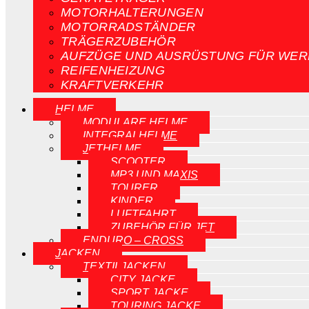
MOTORHALTERUNGEN
MOTORRADSTÄNDER
TRÄGERZUBEHÖR
AUFZÜGE UND AUSRÜSTUNG FÜR WER
REIFENHEIZUNG
KRAFTVERKEHR
HELME
MODULARE HELME
INTEGRALHELME
JETHELME
SCOOTER
MP3 UND MAXIS
TOURER
KINDER
LUFTFAHRT
ZUBEHÖR FÜR JET
ENDURO – CROSS
JACKEN
TEXTILJACKEN
CITY JACKE
SPORT JACKE
TOURING JACKE