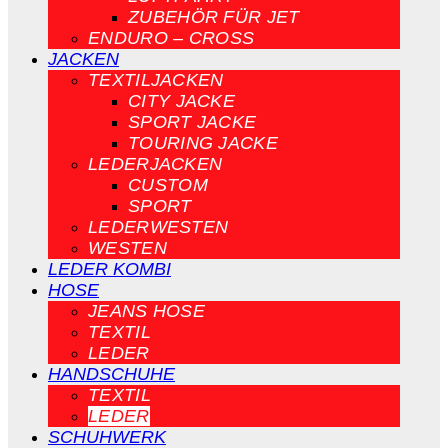
ZUBEHÖR FÜR JET
ENDURO – CROSS
JACKEN
TEXTILJACKEN
CITY JACKE
SPORT JACKE
TOURING JACKE
LEDERJACKEN
CUSTOM
SPORT
LEDERWESTEN
WESTEN
LEDER KOMBI
HOSE
JEANS HOSE
TEXTIL
LEDER
HANDSCHUHE
TEXTIL
LEDER
SCHUHWERK