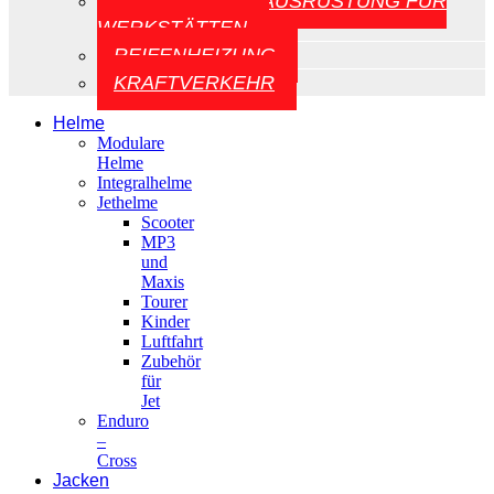
AUFZÜGE UND AUSRÜSTUNG FÜR
WERKSTÄTTEN
REIFENHEIZUNG
KRAFTVERKEHR
Helme
Modulare
Helme
Integralhelme
Jethelme
Scooter
MP3
und
Maxis
Tourer
Kinder
Luftfahrt
Zubehör
für
Jet
Enduro
–
Cross
Jacken