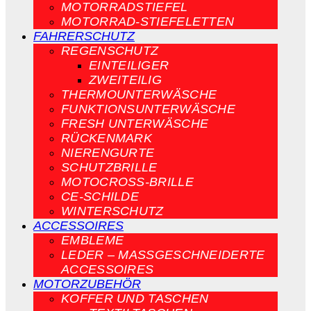
MOTORRADSTIEFEL
MOTORRAD-STIEFELETTEN
FAHRERSCHUTZ
REGENSCHUTZ
EINTEILIGER
ZWEITEILIG
THERMOUNTERWÄSCHE
FUNKTIONSUNTERWÄSCHE
FRESH UNTERWÄSCHE
RÜCKENMARK
NIERENGURTE
SCHUTZBRILLE
MOTOCROSS-BRILLE
CE-SCHILDE
WINTERSCHUTZ
ACCESSOIRES
EMBLEME
LEDER – MASSGESCHNEIDERTE A
CCESSOIRES
MOTORZUBEHÖR
KOFFER UND TASCHEN