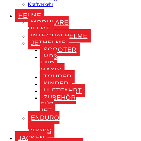
Kraftverkehr
HELME
MODULARE
HELME
INTEGRALHELME
JETHELME
SCOOTER
MP3
UND
MAXIS
TOURER
KINDER
LUFTFAHRT
ZUBEHÖR
FÜR
JET
ENDURO
–
CROSS
JACKEN