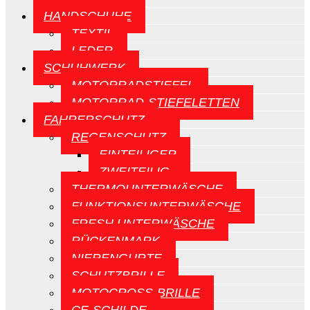
HANDSCHUHE
TEXTIL
LEDER
SCHUHWERK
MOTORRADSTIEFEL
MOTORRAD-STIEFELETTEN
FAHRERSCHUTZ
REGENSCHUTZ
EINTEILIGER
ZWEITEILIG
THERMOUNTERWÄSCHE
FUNKTIONSUNTERWÄSCHE
FRESH UNTERWÄSCHE
RÜCKENMARK
NIERENGURTE
SCHUTZBRILLE
MOTOCROSS-BRILLE