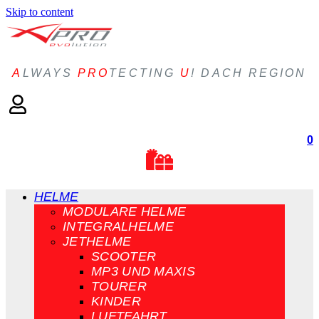
Skip to content
A
LWAYS
PRO
TECTING
U
! DACH REGION
0
HELME
MODULARE HELME
INTEGRALHELME
JETHELME
SCOOTER
MP3 UND MAXIS
TOURER
KINDER
LUFTFAHRT