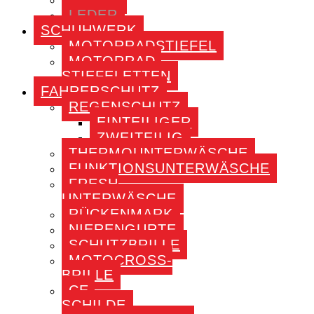
LEDER
SCHUHWERK
MOTORRADSTIEFEL
MOTORRAD-
STIEFELETTEN
FAHRERSCHUTZ
REGENSCHUTZ
EINTEILIGER
ZWEITEILIG
THERMOUNTERWÄSCHE
FUNKTIONSUNTERWÄSCHE
FRESH
UNTERWÄSCHE
RÜCKENMARK
NIERENGURTE
SCHUTZBRILLE
MOTOCROSS-
BRILLE
CE-
SCHILDE