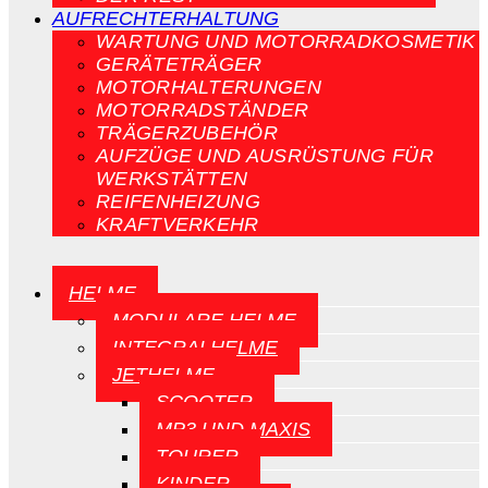
AUFRECHTERHALTUNG
WARTUNG UND MOTORRADKOSMETIK
GERÄTETRÄGER
MOTORHALTERUNGEN
MOTORRADSTÄNDER
TRÄGERZUBEHÖR
AUFZÜGE UND AUSRÜSTUNG FÜR
WERKSTÄTTEN
REIFENHEIZUNG
KRAFTVERKEHR
HELME
MODULARE HELME
INTEGRALHELME
JETHELME
SCOOTER
MP3 UND MAXIS
TOURER
KINDER