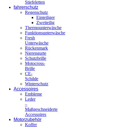
Stiefeletten
fahrerschutz
Regenschutz
Einteiliger
Zweiteilig
Thermounterwäsche
Funktionsunterwäsche
Fresh
Unterwäsche
Rückenmark
Nierengurte
Schutzbrille
Motocross-
Brille
CE-
Schilde
Winterschutz
Accessoires
Embleme
Leder
–
Maßgeschneiderte
Accessoires
Motorzubehör
Koffer