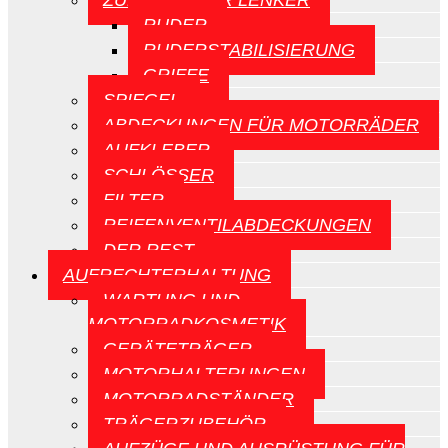
ZUBEHÖR FÜR LENKER
RUDER
RUDERSTABILISIERUNG
GRIFFE
SPIEGEL
ABDECKUNGEN FÜR MOTORRÄDER
AUFKLEBER
SCHLÖSSER
FILTER
REIFENVENTILABDECKUNGEN
DER REST
AUFRECHTERHALTUNG
WARTUNG UND
MOTORRADKOSMETIK
GERÄTETRÄGER
MOTORHALTERUNGEN
MOTORRADSTÄNDER
TRÄGERZUBEHÖR