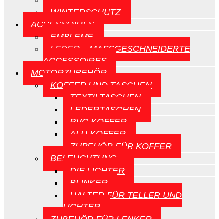
CE-SCHILDE
WINTERSCHUTZ
ACCESSOIRES
EMBLEME
LEDER – MASSGESCHNEIDERTE A
CCESSOIRES
MOTORZUBEHÖR
KOFFER UND TASCHEN
TEXTILTASCHEN
LEDERTASCHEN
PVC-KOFFER
ALU-KOFFER
ZUBEHÖR FÜR KOFFER
BELEUCHTUNG
DIE LICHTER
BLINKER
HALTER FÜR TELLER UND
LICHTER