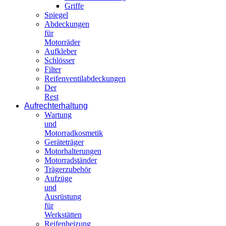
Griffe
Spiegel
Abdeckungen
für
Motorräder
Aufkleber
Schlösser
Filter
Reifenventilabdeckungen
Der
Rest
Aufrechterhaltung
Wartung
und
Motorradkosmetik
Geräteträger
Motorhalterungen
Motorradständer
Trägerzubehör
Aufzüge
und
Ausrüstung
für
Werkstätten
Reifenheizung