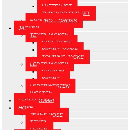
LUFTFAHRT
ZUBEHÖR FÜR JET
ENDURO – CROSS
JACKEN
TEXTILJACKEN
CITY JACKE
SPORT JACKE
TOURING JACKE
LEDERJACKEN
CUSTOM
SPORT
LEDERWESTEN
WESTEN
LEDER KOMBI
HOSE
JEANS HOSE
TEXTIL
LEDER