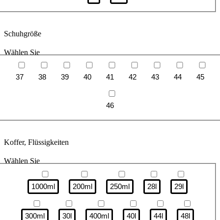
Schuhgröße
Wählen Sie
37
38
39
40
41
42
43
44
45
46
Koffer, Flüssigkeiten
Wählen Sie
1000ml
200ml
250ml
28l
29l
300ml
30l
400ml
40l
44l
48l