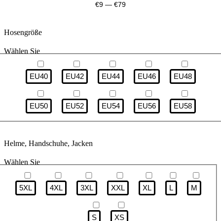
€
9
—
€
79
Hosengröße
Wählen Sie
EU40
EU42
EU44
EU46
EU48
EU50
EU52
EU54
EU56
EU58
Helme, Handschuhe, Jacken
Wählen Sie
5XL
4XL
3XL
XXL
XL
L
M
S
XS