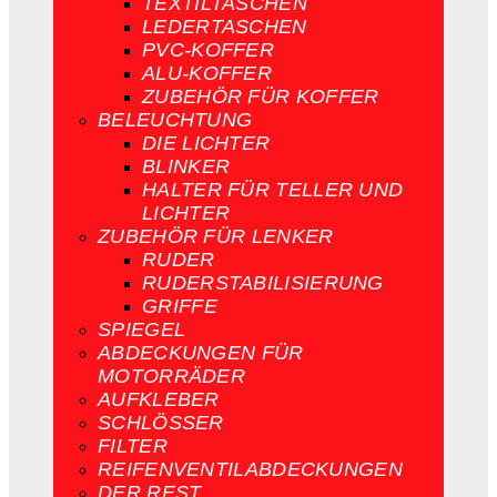
TEXTILTASCHEN
LEDERTASCHEN
PVC-KOFFER
ALU-KOFFER
ZUBEHÖR FÜR KOFFER
BELEUCHTUNG
DIE LICHTER
BLINKER
HALTER FÜR TELLER UND
LICHTER
ZUBEHÖR FÜR LENKER
RUDER
RUDERSTABILISIERUNG
GRIFFE
SPIEGEL
ABDECKUNGEN FÜR
MOTORRÄDER
AUFKLEBER
SCHLÖSSER
FILTER
REIFENVENTILABDECKUNGEN
DER REST