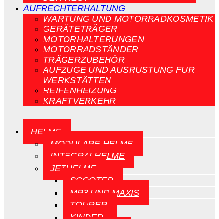
AUFRECHTERHALTUNG
WARTUNG UND MOTORRADKOSMETIK
GERÄTETRÄGER
MOTORHALTERUNGEN
MOTORRADSTÄNDER
TRÄGERZUBEHÖR
AUFZÜGE UND AUSRÜSTUNG FÜR
WERKSTÄTTEN
REIFENHEIZUNG
KRAFTVERKEHR
HELME
MODULARE HELME
INTEGRALHELME
JETHELME
SCOOTER
MP3 UND MAXIS
TOURER
KINDER