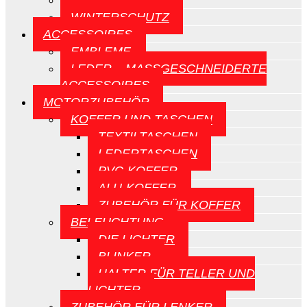
CE-SCHILDE
WINTERSCHUTZ
ACCESSOIRES
EMBLEME
LEDER – MASSGESCHNEIDERTE A
CCESSOIRES
MOTORZUBEHÖR
KOFFER UND TASCHEN
TEXTILTASCHEN
LEDERTASCHEN
PVC-KOFFER
ALU-KOFFER
ZUBEHÖR FÜR KOFFER
BELEUCHTUNG
DIE LICHTER
BLINKER
HALTER FÜR TELLER UND
LICHTER