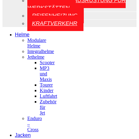
AUFZÜGE UND AUSRÜSTUNG FÜR
WERKSTÄTTEN
REIFENHEIZUNG
KRAFTVERKEHR
Helme
Modulare
Helme
Integralhelme
Jethelme
Scooter
MP3
und
Maxis
Tourer
Kinder
Luftfahrt
Zubehör
für
Jet
Enduro
–
Cross
Jacken