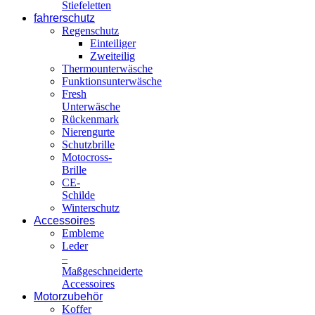
Stiefeletten
fahrerschutz
Regenschutz
Einteiliger
Zweiteilig
Thermounterwäsche
Funktionsunterwäsche
Fresh
Unterwäsche
Rückenmark
Nierengurte
Schutzbrille
Motocross-
Brille
CE-
Schilde
Winterschutz
Accessoires
Embleme
Leder
–
Maßgeschneiderte
Accessoires
Motorzubehör
Koffer