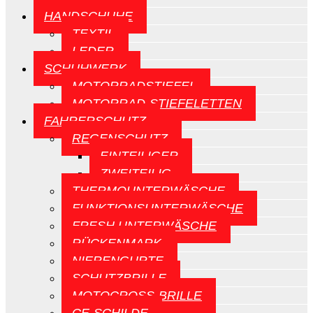
HANDSCHUHE
TEXTIL
LEDER
SCHUHWERK
MOTORRADSTIEFEL
MOTORRAD-STIEFELETTEN
FAHRERSCHUTZ
REGENSCHUTZ
EINTEILIGER
ZWEITEILIG
THERMOUNTERWÄSCHE
FUNKTIONSUNTERWÄSCHE
FRESH UNTERWÄSCHE
RÜCKENMARK
NIERENGURTE
SCHUTZBRILLE
MOTOCROSS-BRILLE