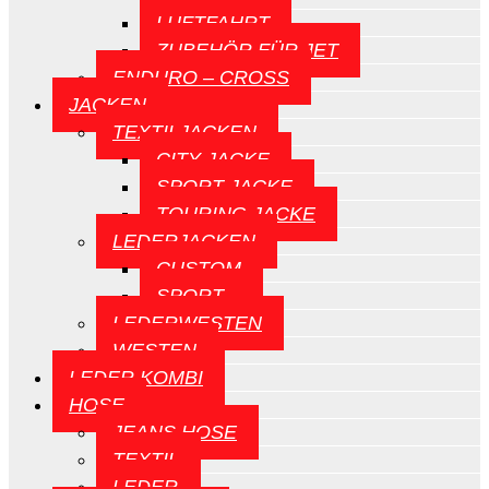
LUFTFAHRT
ZUBEHÖR FÜR JET
ENDURO – CROSS
JACKEN
TEXTILJACKEN
CITY JACKE
SPORT JACKE
TOURING JACKE
LEDERJACKEN
CUSTOM
SPORT
LEDERWESTEN
WESTEN
LEDER KOMBI
HOSE
JEANS HOSE
TEXTIL
LEDER