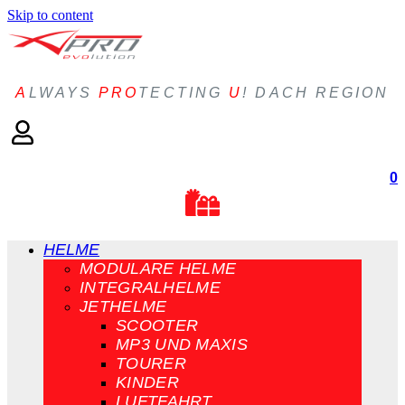
Skip to content
A
LWAYS
PRO
TECTING
U
! DACH REGION
0
HELME
MODULARE HELME
INTEGRALHELME
JETHELME
SCOOTER
MP3 UND MAXIS
TOURER
KINDER
LUFTFAHRT