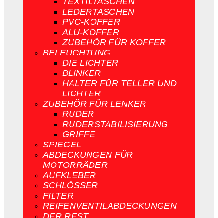
TEXTILTASCHEN
LEDERTASCHEN
PVC-KOFFER
ALU-KOFFER
ZUBEHÖR FÜR KOFFER
BELEUCHTUNG
DIE LICHTER
BLINKER
HALTER FÜR TELLER UND
LICHTER
ZUBEHÖR FÜR LENKER
RUDER
RUDERSTABILISIERUNG
GRIFFE
SPIEGEL
ABDECKUNGEN FÜR
MOTORRÄDER
AUFKLEBER
SCHLÖSSER
FILTER
REIFENVENTILABDECKUNGEN
DER REST