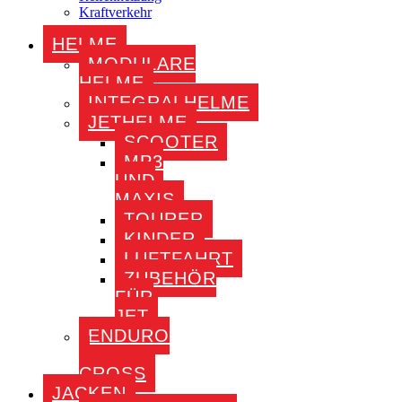
Kraftverkehr
HELME
MODULARE
HELME
INTEGRALHELME
JETHELME
SCOOTER
MP3
UND
MAXIS
TOURER
KINDER
LUFTFAHRT
ZUBEHÖR
FÜR
JET
ENDURO
–
CROSS
JACKEN