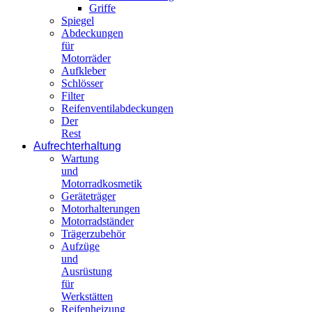
Griffe
Spiegel
Abdeckungen
für
Motorräder
Aufkleber
Schlösser
Filter
Reifenventilabdeckungen
Der
Rest
Aufrechterhaltung
Wartung
und
Motorradkosmetik
Geräteträger
Motorhalterungen
Motorradständer
Trägerzubehör
Aufzüge
und
Ausrüstung
für
Werkstätten
Reifenheizung