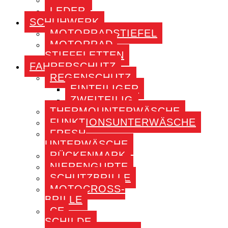
LEDER
SCHUHWERK
MOTORRADSTIEFEL
MOTORRAD-
STIEFELETTEN
FAHRERSCHUTZ
REGENSCHUTZ
EINTEILIGER
ZWEITEILIG
THERMOUNTERWÄSCHE
FUNKTIONSUNTERWÄSCHE
FRESH
UNTERWÄSCHE
RÜCKENMARK
NIERENGURTE
SCHUTZBRILLE
MOTOCROSS-
BRILLE
CE-
SCHILDE