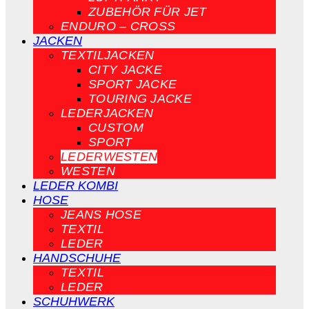
ZUBEHÖR FÜR JET
ENDURO – CROSS
JACKEN
TEXTILJACKEN
CITY JACKE
SPORT JACKE
TOURING JACKE
LEDERJACKEN
CUSTOM
SPORT
LEDERWESTEN
WESTEN
LEDER KOMBI
HOSE
JEANS HOSE
TEXTIL
LEDER
HANDSCHUHE
TEXTIL
LEDER
SCHUHWERK