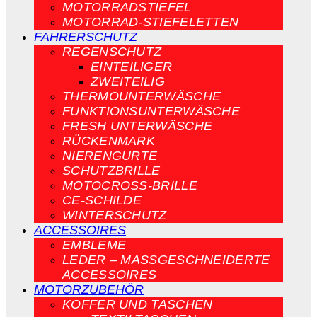
MOTORRADSTIEFEL
MOTORRAD-STIEFELETTEN
FAHRERSCHUTZ
REGENSCHUTZ
EINTEILIGER
ZWEITEILIG
THERMOUNTERWÄSCHE
FUNKTIONSUNTERWÄSCHE
FRESH UNTERWÄSCHE
RÜCKENMARK
NIERENGURTE
SCHUTZBRILLE
MOTOCROSS-BRILLE
CE-SCHILDE
WINTERSCHUTZ
ACCESSOIRES
EMBLEME
LEDER – MASSGESCHNEIDERTE A
CCESSOIRES
MOTORZUBEHÖR
KOFFER UND TASCHEN