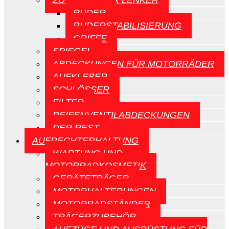
ZUBEHÖR FÜR LENKER
RUDER
RUDERSTABILISIERUNG
GRIFFE
SPIEGEL
ABDECKUNGEN FÜR MOTORRÄDER
AUFKLEBER
SCHLÖSSER
FILTER
REIFENVENTILABDECKUNGEN
DER REST
AUFRECHTERHALTUNG
WARTUNG UND
MOTORRADKOSMETIK
GERÄTETRÄGER
MOTORHALTERUNGEN
MOTORRADSTÄNDER
TRÄGERZUBEHÖR