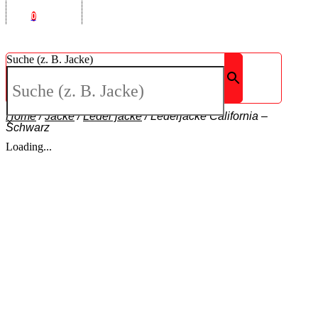
0
Suche (z. B. Jacke)
Home
/
Jacke
/
Leder jacke
/
Lederjacke California –
×
Schwarz
Loading...