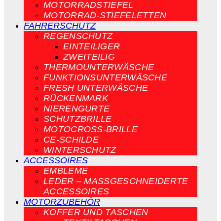
MOTORRADSTIEFEL
MOTORRAD-STIEFELETTEN
FAHRERSCHUTZ
REGENSCHUTZ
EINTEILIGER
ZWEITEILIG
THERMOUNTERWÄSCHE
FUNKTIONSUNTERWÄSCHE
FRESH UNTERWÄSCHE
RÜCKENMARK
NIERENGURTE
SCHUTZBRILLE
MOTOCROSS-BRILLE
CE-SCHILDE
WINTERSCHUTZ
ACCESSOIRES
EMBLEME
LEDER – MASSGESCHNEIDERTE A
CCESSOIRES
MOTORZUBEHÖR
KOFFER UND TASCHEN