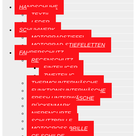
HANDSCHUHE
TEXTIL
LEDER
SCHUHWERK
MOTORRADSTIEFEL
MOTORRAD-STIEFELETTEN
FAHRERSCHUTZ
REGENSCHUTZ
EINTEILIGER
ZWEITEILIG
THERMOUNTERWÄSCHE
FUNKTIONSUNTERWÄSCHE
FRESH UNTERWÄSCHE
RÜCKENMARK
NIERENGURTE
SCHUTZBRILLE
MOTOCROSS-BRILLE