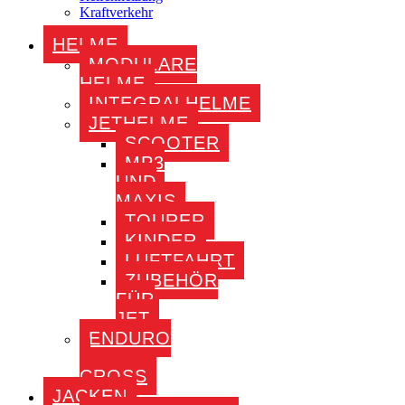
Kraftverkehr
HELME
MODULARE
HELME
INTEGRALHELME
JETHELME
SCOOTER
MP3
UND
MAXIS
TOURER
KINDER
LUFTFAHRT
ZUBEHÖR
FÜR
JET
ENDURO
–
CROSS
JACKEN