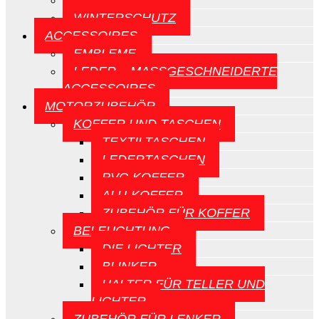
CE-SCHILDE
WINTERSCHUTZ
ACCESSOIRES
EMBLEME
LEDER – MASSGESCHNEIDERTE A
CCESSOIRES
MOTORZUBEHÖR
KOFFER UND TASCHEN
TEXTILTASCHEN
LEDERTASCHEN
PVC-KOFFER
ALU-KOFFER
ZUBEHÖR FÜR KOFFER
BELEUCHTUNG
DIE LICHTER
BLINKER
HALTER FÜR TELLER UND
LICHTER