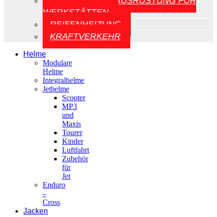
AUFZÜGE UND AUSRÜSTUNG FÜR
WERKSTÄTTEN
REIFENHEIZUNG
KRAFTVERKEHR
Helme
Modulare
Helme
Integralhelme
Jethelme
Scooter
MP3
und
Maxis
Tourer
Kinder
Luftfahrt
Zubehör
für
Jet
Enduro
–
Cross
Jacken