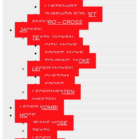
LUFTFAHRT
ZUBEHÖR FÜR JET
ENDURO – CROSS
JACKEN
TEXTILJACKEN
CITY JACKE
SPORT JACKE
TOURING JACKE
LEDERJACKEN
CUSTOM
SPORT
LEDERWESTEN
WESTEN
LEDER KOMBI
HOSE
JEANS HOSE
TEXTIL
LEDER