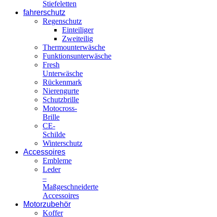
Stiefeletten
fahrerschutz
Regenschutz
Einteiliger
Zweiteilig
Thermounterwäsche
Funktionsunterwäsche
Fresh
Unterwäsche
Rückenmark
Nierengurte
Schutzbrille
Motocross-
Brille
CE-
Schilde
Winterschutz
Accessoires
Embleme
Leder
–
Maßgeschneiderte
Accessoires
Motorzubehör
Koffer