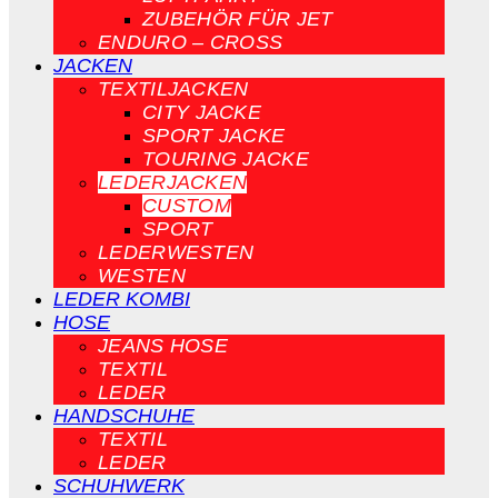
ZUBEHÖR FÜR JET
ENDURO – CROSS
JACKEN
TEXTILJACKEN
CITY JACKE
SPORT JACKE
TOURING JACKE
LEDERJACKEN
CUSTOM
SPORT
LEDERWESTEN
WESTEN
LEDER KOMBI
HOSE
JEANS HOSE
TEXTIL
LEDER
HANDSCHUHE
TEXTIL
LEDER
SCHUHWERK