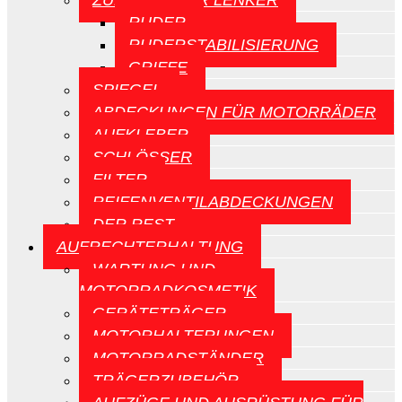
ZUBEHÖR FÜR LENKER
RUDER
RUDERSTABILISIERUNG
GRIFFE
SPIEGEL
ABDECKUNGEN FÜR MOTORRÄDER
AUFKLEBER
SCHLÖSSER
FILTER
REIFENVENTILABDECKUNGEN
DER REST
AUFRECHTERHALTUNG
WARTUNG UND
MOTORRADKOSMETIK
GERÄTETRÄGER
MOTORHALTERUNGEN
MOTORRADSTÄNDER
TRÄGERZUBEHÖR