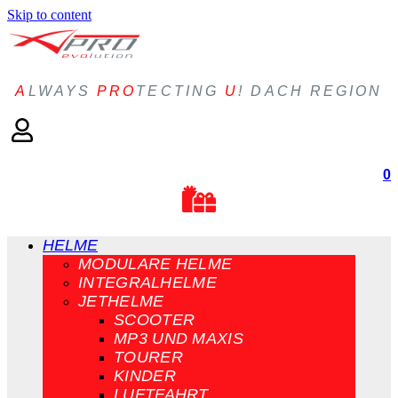
Skip to content
A
LWAYS
PRO
TECTING
U
! DACH REGION
0
HELME
MODULARE HELME
INTEGRALHELME
JETHELME
SCOOTER
MP3 UND MAXIS
TOURER
KINDER
LUFTFAHRT