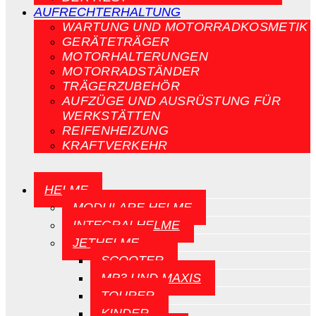
AUFRECHTERHALTUNG
WARTUNG UND MOTORRADKOSMETIK
GERÄTETRÄGER
MOTORHALTERUNGEN
MOTORRADSTÄNDER
TRÄGERZUBEHÖR
AUFZÜGE UND AUSRÜSTUNG FÜR
WERKSTÄTTEN
REIFENHEIZUNG
KRAFTVERKEHR
HELME
MODULARE HELME
INTEGRALHELME
JETHELME
SCOOTER
MP3 UND MAXIS
TOURER
KINDER