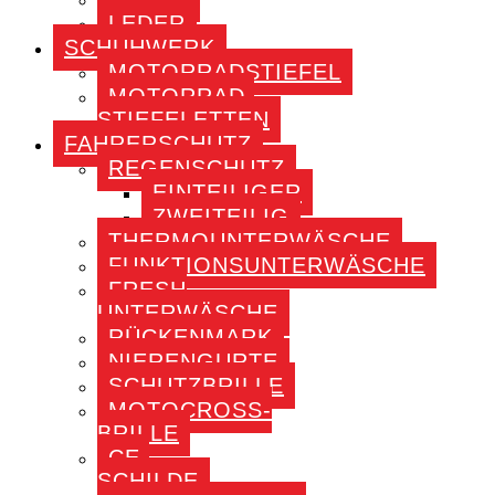
LEDER
SCHUHWERK
MOTORRADSTIEFEL
MOTORRAD-
STIEFELETTEN
FAHRERSCHUTZ
REGENSCHUTZ
EINTEILIGER
ZWEITEILIG
THERMOUNTERWÄSCHE
FUNKTIONSUNTERWÄSCHE
FRESH
UNTERWÄSCHE
RÜCKENMARK
NIERENGURTE
SCHUTZBRILLE
MOTOCROSS-
BRILLE
CE-
SCHILDE