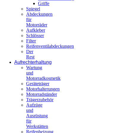
Griffe
Spiegel
Abdeckungen
für
Motorräder
Aufkleber
Schlösser
Filter
Reifenventilabdeckungen
Der
Rest
Aufrechterhaltung
Wartung
und
Motorradkosmetik
Geräteträger
Motorhalterungen
Motorradständer
Trägerzubehör
Aufzüge
und
Ausrüstung
für
Werkstätten
Reifenheizung