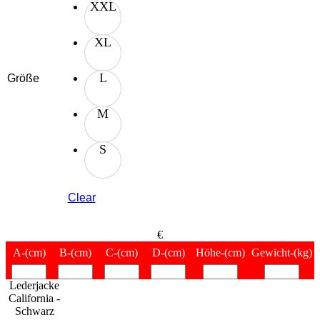
XXL
XL
L
Größe
M
S
Clear
€
A
-(cm)
B
-(cm)
C
-(cm)
D
-(cm)
Höhe
-(cm)
Gewicht
-(kg)
Lederjacke
California -
Schwarz