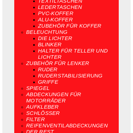
TEXTILTASCHEN
LEDERTASCHEN
PVC-KOFFER
ALU-KOFFER
ZUBEHÖR FÜR KOFFER
BELEUCHTUNG
DIE LICHTER
BLINKER
HALTER FÜR TELLER UND
LICHTER
ZUBEHÖR FÜR LENKER
RUDER
RUDERSTABILISIERUNG
GRIFFE
SPIEGEL
ABDECKUNGEN FÜR
MOTORRÄDER
AUFKLEBER
SCHLÖSSER
FILTER
REIFENVENTILABDECKUNGEN
DER REST