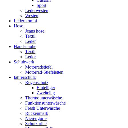
Custom
Sport
Lederwesten
Westen
Leder kombi
Hose
Jeans hose
Textil
Leder
Handschuhe
Textil
Leder
Schuhwerk
Motorradstiefel
Motorrad-Stiefeletten
fahrerschutz
Regenschutz
Einteiliger
Zweiteilig
Thermounterwäsche
Funktionsunterwäsche
Fresh Unterwäsche
Rückenmark
Nierengurte
Schutzbrille