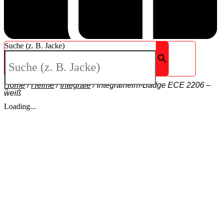
Suche (z. B. Jacke)
Home
/
Helme
/
Integrale
/
Integralhelm-Badge ECE 2206 –
×
weiß
Loading...