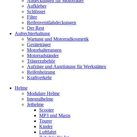
Abdeckungen für Motorräder
Aufkleber
Schlösser
Filter
Reifenventilabdeckungen
Der Rest
Aufrechterhaltung
Wartung und Motorradkosmetik
Geräteträger
Motorhalterungen
Motorradständer
Trägerzubehör
Aufzüge und Ausrüstung für Werkstätten
Reifenheizung
Kraftverkehr
Helme
Modulare Helme
Integralhelme
Jethelme
Scooter
MP3 und Maxis
Tourer
Kinder
Luftfahrt