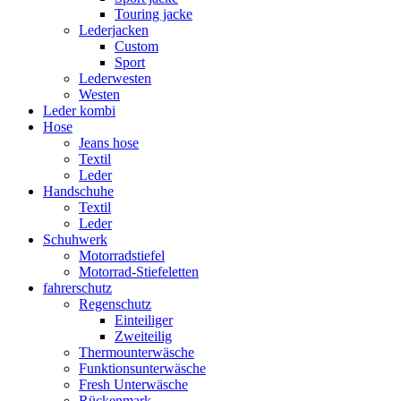
Touring jacke
Lederjacken
Custom
Sport
Lederwesten
Westen
Leder kombi
Hose
Jeans hose
Textil
Leder
Handschuhe
Textil
Leder
Schuhwerk
Motorradstiefel
Motorrad-Stiefeletten
fahrerschutz
Regenschutz
Einteiliger
Zweiteilig
Thermounterwäsche
Funktionsunterwäsche
Fresh Unterwäsche
Rückenmark