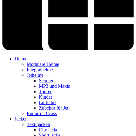
Helme
Modulare Helme
Integralhelme
Jethelme
Scooter
MP3 und Maxis
Tourer
Kinder
Luftfahrt
Zubehör für Jet
Enduro – Cross
Jacken
Textiljacken
City jacke
Sport jacke