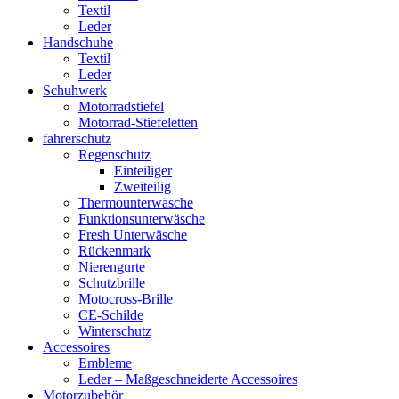
Textil
Leder
Handschuhe
Textil
Leder
Schuhwerk
Motorradstiefel
Motorrad-Stiefeletten
fahrerschutz
Regenschutz
Einteiliger
Zweiteilig
Thermounterwäsche
Funktionsunterwäsche
Fresh Unterwäsche
Rückenmark
Nierengurte
Schutzbrille
Motocross-Brille
CE-Schilde
Winterschutz
Accessoires
Embleme
Leder – Maßgeschneiderte Accessoires
Motorzubehör