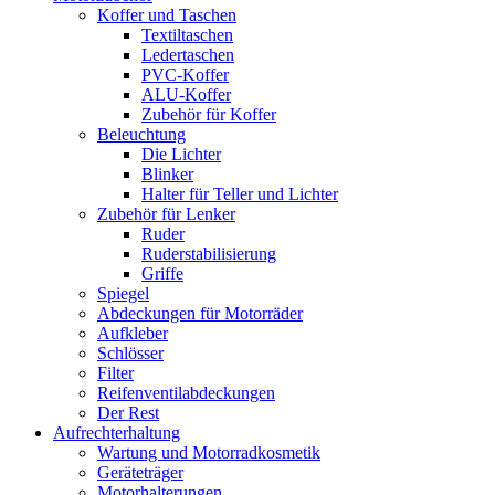
Koffer und Taschen
Textiltaschen
Ledertaschen
PVC-Koffer
ALU-Koffer
Zubehör für Koffer
Beleuchtung
Die Lichter
Blinker
Halter für Teller und Lichter
Zubehör für Lenker
Ruder
Ruderstabilisierung
Griffe
Spiegel
Abdeckungen für Motorräder
Aufkleber
Schlösser
Filter
Reifenventilabdeckungen
Der Rest
Aufrechterhaltung
Wartung und Motorradkosmetik
Geräteträger
Motorhalterungen