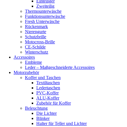
Einteiliger
Zweiteilig
Thermounterwäsche
Funktionsunterwäsche
Fresh Unterwäsche
Rückenmark
Nierengurte
Schutzbrille
Motocross-Brille
CE-Schilde
Winterschutz
Accessoires
Embleme
Leder – Maßgeschneiderte Accessoires
Motorzubehör
Koffer und Taschen
Textiltaschen
Ledertaschen
PVC-Koffer
ALU-Koffer
Zubehör für Koffer
Beleuchtung
Die Lichter
Blinker
Halter für Teller und Lichter