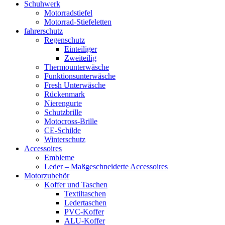
Schuhwerk
Motorradstiefel
Motorrad-Stiefeletten
fahrerschutz
Regenschutz
Einteiliger
Zweiteilig
Thermounterwäsche
Funktionsunterwäsche
Fresh Unterwäsche
Rückenmark
Nierengurte
Schutzbrille
Motocross-Brille
CE-Schilde
Winterschutz
Accessoires
Embleme
Leder – Maßgeschneiderte Accessoires
Motorzubehör
Koffer und Taschen
Textiltaschen
Ledertaschen
PVC-Koffer
ALU-Koffer