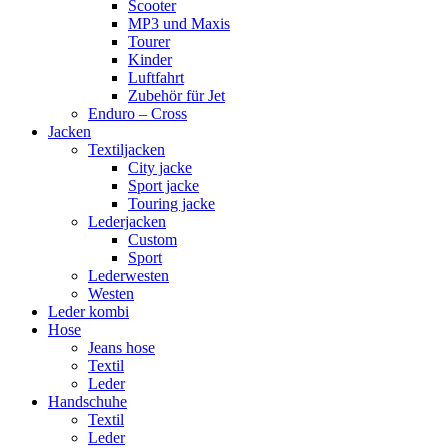
Scooter
MP3 und Maxis
Tourer
Kinder
Luftfahrt
Zubehör für Jet
Enduro – Cross
Jacken
Textiljacken
City jacke
Sport jacke
Touring jacke
Lederjacken
Custom
Sport
Lederwesten
Westen
Leder kombi
Hose
Jeans hose
Textil
Leder
Handschuhe
Textil
Leder