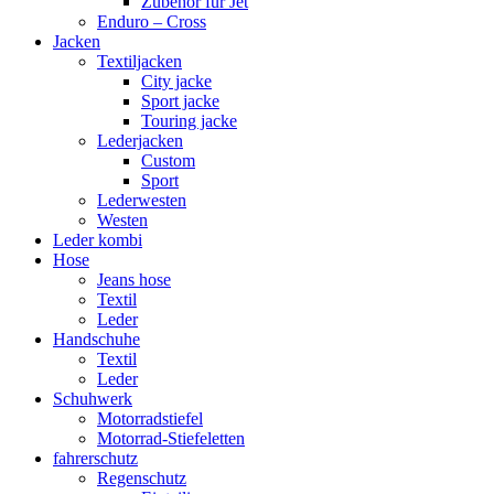
Zubehör für Jet
Enduro – Cross
Jacken
Textiljacken
City jacke
Sport jacke
Touring jacke
Lederjacken
Custom
Sport
Lederwesten
Westen
Leder kombi
Hose
Jeans hose
Textil
Leder
Handschuhe
Textil
Leder
Schuhwerk
Motorradstiefel
Motorrad-Stiefeletten
fahrerschutz
Regenschutz