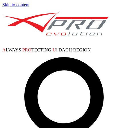
Skip to content
A
LWAYS
PRO
TECTING
U
! DACH REGION