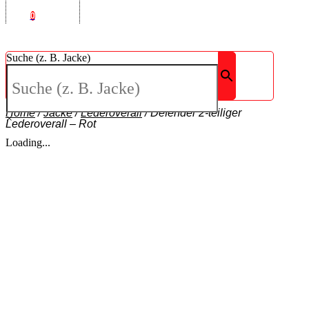
0
Suche (z. B. Jacke)
Home
/
Jacke
/
Lederoverall
/
Defender 2-teiliger
×
Lederoverall – Rot
Loading...