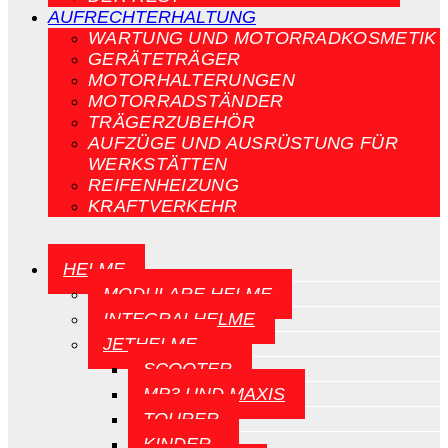
AUFRECHTERHALTUNG
WARTUNG UND MOTORRADKOSMETIK
GERÄTETRÄGER
MOTORHALTERUNGEN
MOTORRADSTÄNDER
TRÄGERZUBEHÖR
AUFZÜGE UND AUSRÜSTUNG FÜR
WERKSTÄTTEN
REIFENHEIZUNG
KRAFTVERKEHR
HELME
MODULARE HELME
INTEGRALHELME
JETHELME
SCOOTER
MP3 UND MAXIS
TOURER
KINDER