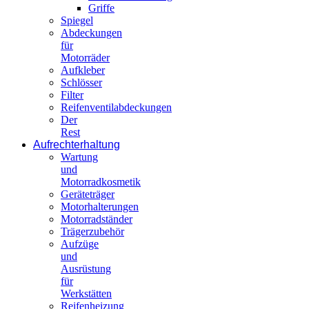
Griffe
Spiegel
Abdeckungen
für
Motorräder
Aufkleber
Schlösser
Filter
Reifenventilabdeckungen
Der
Rest
Aufrechterhaltung
Wartung
und
Motorradkosmetik
Geräteträger
Motorhalterungen
Motorradständer
Trägerzubehör
Aufzüge
und
Ausrüstung
für
Werkstätten
Reifenheizung