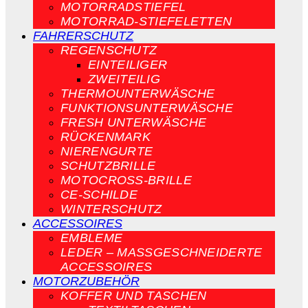
MOTORRADSTIEFEL
MOTORRAD-STIEFELETTEN
FAHRERSCHUTZ
REGENSCHUTZ
EINTEILIGER
ZWEITEILIG
THERMOUNTERWÄSCHE
FUNKTIONSUNTERWÄSCHE
FRESH UNTERWÄSCHE
RÜCKENMARK
NIERENGURTE
SCHUTZBRILLE
MOTOCROSS-BRILLE
CE-SCHILDE
WINTERSCHUTZ
ACCESSOIRES
EMBLEME
LEDER – MASSGESCHNEIDERTE A
CCESSOIRES
MOTORZUBEHÖR
KOFFER UND TASCHEN