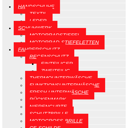
HANDSCHUHE
TEXTIL
LEDER
SCHUHWERK
MOTORRADSTIEFEL
MOTORRAD-STIEFELETTEN
FAHRERSCHUTZ
REGENSCHUTZ
EINTEILIGER
ZWEITEILIG
THERMOUNTERWÄSCHE
FUNKTIONSUNTERWÄSCHE
FRESH UNTERWÄSCHE
RÜCKENMARK
NIERENGURTE
SCHUTZBRILLE
MOTOCROSS-BRILLE