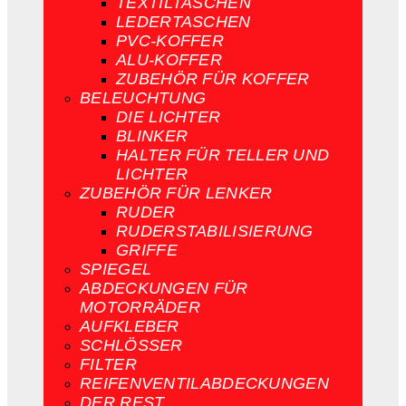
TEXTILTASCHEN
LEDERTASCHEN
PVC-KOFFER
ALU-KOFFER
ZUBEHÖR FÜR KOFFER
BELEUCHTUNG
DIE LICHTER
BLINKER
HALTER FÜR TELLER UND
LICHTER
ZUBEHÖR FÜR LENKER
RUDER
RUDERSTABILISIERUNG
GRIFFE
SPIEGEL
ABDECKUNGEN FÜR
MOTORRÄDER
AUFKLEBER
SCHLÖSSER
FILTER
REIFENVENTILABDECKUNGEN
DER REST