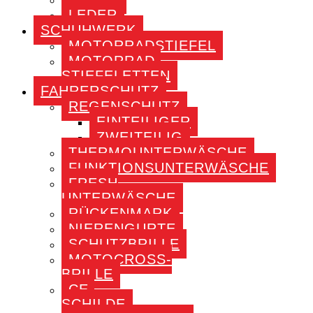
LEDER
SCHUHWERK
MOTORRADSTIEFEL
MOTORRAD-
STIEFELETTEN
FAHRERSCHUTZ
REGENSCHUTZ
EINTEILIGER
ZWEITEILIG
THERMOUNTERWÄSCHE
FUNKTIONSUNTERWÄSCHE
FRESH
UNTERWÄSCHE
RÜCKENMARK
NIERENGURTE
SCHUTZBRILLE
MOTOCROSS-
BRILLE
CE-
SCHILDE