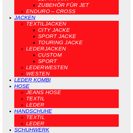
ZUBEHÖR FÜR JET
ENDURO – CROSS
JACKEN
TEXTILJACKEN
CITY JACKE
SPORT JACKE
TOURING JACKE
LEDERJACKEN
CUSTOM
SPORT
LEDERWESTEN
WESTEN
LEDER KOMBI
HOSE
JEANS HOSE
TEXTIL
LEDER
HANDSCHUHE
TEXTIL
LEDER
SCHUHWERK