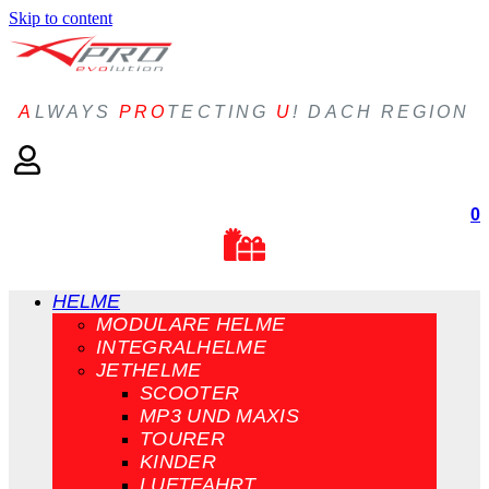
Skip to content
A
LWAYS
PRO
TECTING
U
! DACH REGION
0
HELME
MODULARE HELME
INTEGRALHELME
JETHELME
SCOOTER
MP3 UND MAXIS
TOURER
KINDER
LUFTFAHRT