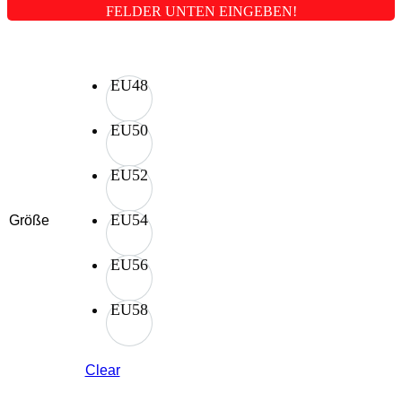
ELDER UNTEN EINGEBEN!
EU48
EU50
EU52
EU54
Größe
EU56
EU58
Clear