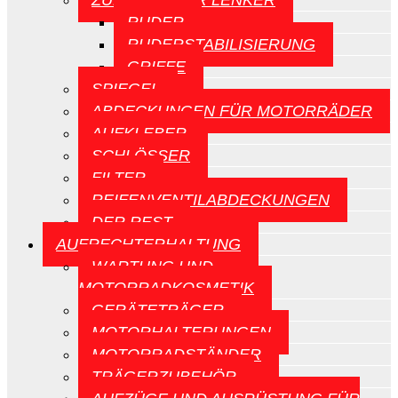
ZUBEHÖR FÜR LENKER
RUDER
RUDERSTABILISIERUNG
GRIFFE
SPIEGEL
ABDECKUNGEN FÜR MOTORRÄDER
AUFKLEBER
SCHLÖSSER
FILTER
REIFENVENTILABDECKUNGEN
DER REST
AUFRECHTERHALTUNG
WARTUNG UND
MOTORRADKOSMETIK
GERÄTETRÄGER
MOTORHALTERUNGEN
MOTORRADSTÄNDER
TRÄGERZUBEHÖR