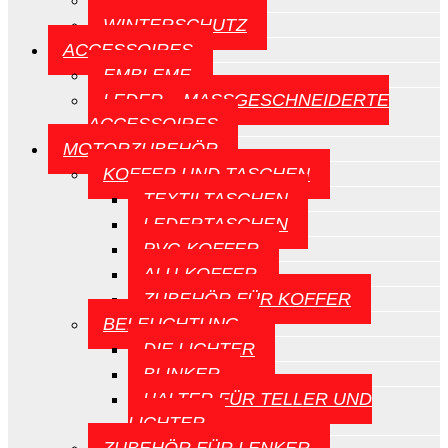
CE-SCHILDE
WINTERSCHUTZ
ACCESSOIRES
EMBLEME
LEDER – MASSGESCHNEIDERTE A
CCESSOIRES
MOTORZUBEHÖR
KOFFER UND TASCHEN
TEXTILTASCHEN
LEDERTASCHEN
PVC-KOFFER
ALU-KOFFER
ZUBEHÖR FÜR KOFFER
BELEUCHTUNG
DIE LICHTER
BLINKER
HALTER FÜR TELLER UND
LICHTER