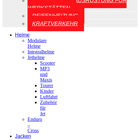
AUFZÜGE UND AUSRÜSTUNG FÜR
WERKSTÄTTEN
REIFENHEIZUNG
KRAFTVERKEHR
Helme
Modulare
Helme
Integralhelme
Jethelme
Scooter
MP3
und
Maxis
Tourer
Kinder
Luftfahrt
Zubehör
für
Jet
Enduro
–
Cross
Jacken