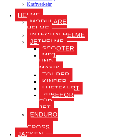
Kraftverkehr
HELME
MODULARE
HELME
INTEGRALHELME
JETHELME
SCOOTER
MP3
UND
MAXIS
TOURER
KINDER
LUFTFAHRT
ZUBEHÖR
FÜR
JET
ENDURO
–
CROSS
JACKEN