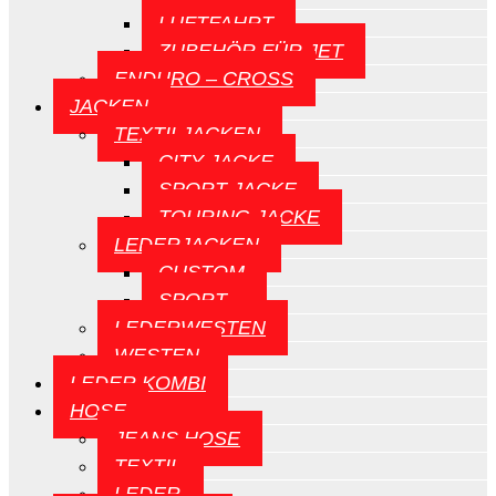
LUFTFAHRT
ZUBEHÖR FÜR JET
ENDURO – CROSS
JACKEN
TEXTILJACKEN
CITY JACKE
SPORT JACKE
TOURING JACKE
LEDERJACKEN
CUSTOM
SPORT
LEDERWESTEN
WESTEN
LEDER KOMBI
HOSE
JEANS HOSE
TEXTIL
LEDER