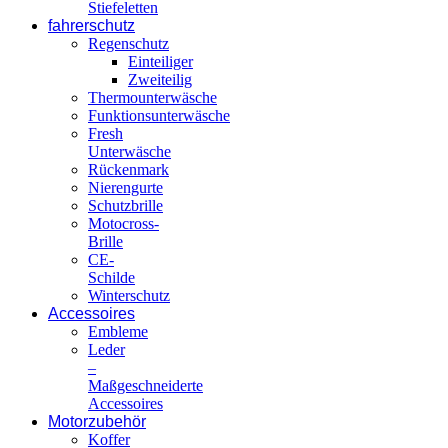
Stiefeletten
fahrerschutz
Regenschutz
Einteiliger
Zweiteilig
Thermounterwäsche
Funktionsunterwäsche
Fresh
Unterwäsche
Rückenmark
Nierengurte
Schutzbrille
Motocross-
Brille
CE-
Schilde
Winterschutz
Accessoires
Embleme
Leder
–
Maßgeschneiderte
Accessoires
Motorzubehör
Koffer