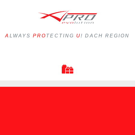
A
LWAYS
PRO
TECTING
U
! DACH REGION