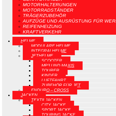
MOTORHALTERUNGEN
MOTORRADSTÄNDER
TRÄGERZUBEHÖR
AUFZÜGE UND AUSRÜSTUNG FÜR WER
REIFENHEIZUNG
KRAFTVERKEHR
HELME
MODULARE HELME
INTEGRALHELME
JETHELME
SCOOTER
MP3 UND MAXIS
TOURER
KINDER
LUFTFAHRT
ZUBEHÖR FÜR JET
ENDURO – CROSS
JACKEN
TEXTILJACKEN
CITY JACKE
SPORT JACKE
TOURING JACKE