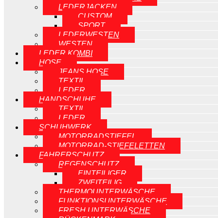
LEDERJACKEN
CUSTOM
SPORT
LEDERWESTEN
WESTEN
LEDER KOMBI
HOSE
JEANS HOSE
TEXTIL
LEDER
HANDSCHUHE
TEXTIL
LEDER
SCHUHWERK
MOTORRADSTIEFEL
MOTORRAD-STIEFELETTEN
FAHRERSCHUTZ
REGENSCHUTZ
EINTEILIGER
ZWEITEILIG
THERMOUNTERWÄSCHE
FUNKTIONSUNTERWÄSCHE
FRESH UNTERWÄSCHE