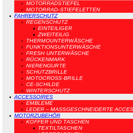
MOTORRADSTIEFEL
MOTORRAD-STIEFELETTEN
FAHRERSCHUTZ
REGENSCHUTZ
EINTEILIGER
ZWEITEILIG
THERMOUNTERWÄSCHE
FUNKTIONSUNTERWÄSCHE
FRESH UNTERWÄSCHE
RÜCKENMARK
NIERENGURTE
SCHUTZBRILLE
MOTOCROSS-BRILLE
CE-SCHILDE
WINTERSCHUTZ
ACCESSOIRES
EMBLEME
LEDER – MASSGESCHNEIDERTE ACCES
MOTORZUBEHÖR
KOFFER UND TASCHEN
TEXTILTASCHEN