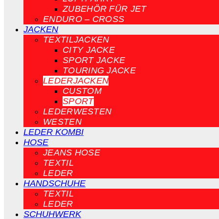
ZUBEHÖR FÜR JET
ENDURO – CROSS
JACKEN
TEXTILJACKEN
CITY JACKE
SPORT JACKE
TOURING JACKE
LEDERJACKEN
CUSTOM
SPORT
LEDERWESTEN
WESTEN
LEDER KOMBI
HOSE
JEANS HOSE
TEXTIL
LEDER
HANDSCHUHE
TEXTIL
LEDER
SCHUHWERK