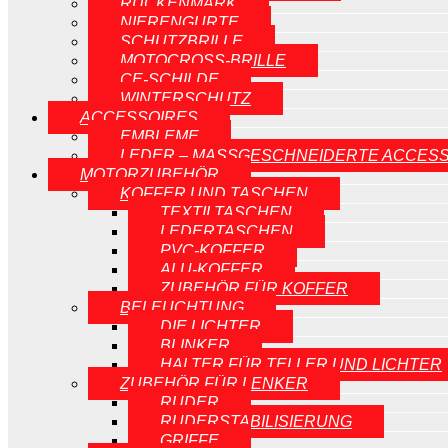
RÜCKENMARK
NIERENGURTE
SCHUTZBRILLE
MOTOCROSS-BRILLE
CE-SCHILDE
WINTERSCHUTZ
ACCESSOIRES
EMBLEME
LEDER – MASSGESCHNEIDERTE ACCESS
MOTORZUBEHÖR
KOFFER UND TASCHEN
TEXTILTASCHEN
LEDERTASCHEN
PVC-KOFFER
ALU-KOFFER
ZUBEHÖR FÜR KOFFER
BELEUCHTUNG
DIE LICHTER
BLINKER
HALTER FÜR TELLER UND LICHTER
ZUBEHÖR FÜR LENKER
RUDER
RUDERSTABILISIERUNG
GRIFFE