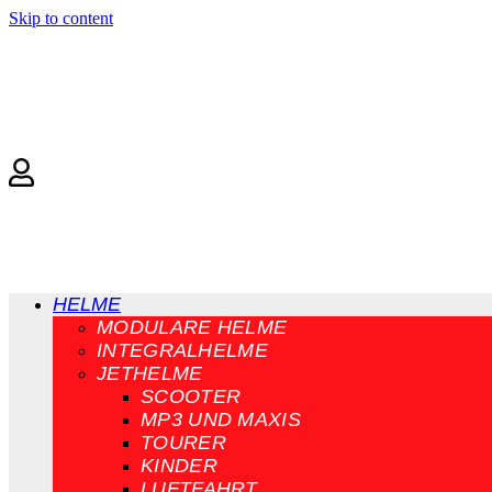
Skip to content
HELME
MODULARE HELME
INTEGRALHELME
JETHELME
SCOOTER
MP3 UND MAXIS
TOURER
KINDER
LUFTFAHRT