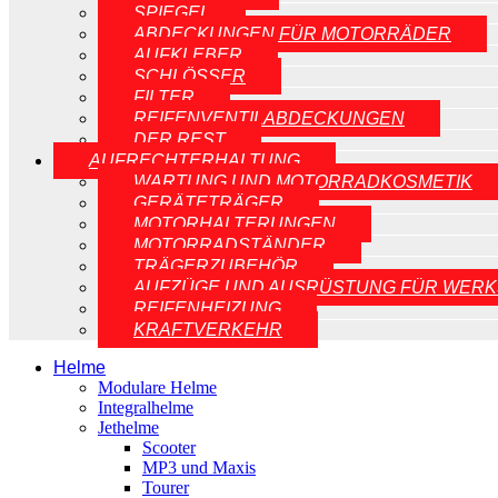
SPIEGEL
ABDECKUNGEN FÜR MOTORRÄDER
AUFKLEBER
SCHLÖSSER
FILTER
REIFENVENTILABDECKUNGEN
DER REST
AUFRECHTERHALTUNG
WARTUNG UND MOTORRADKOSMETIK
GERÄTETRÄGER
MOTORHALTERUNGEN
MOTORRADSTÄNDER
TRÄGERZUBEHÖR
AUFZÜGE UND AUSRÜSTUNG FÜR WERK
REIFENHEIZUNG
KRAFTVERKEHR
Helme
Modulare Helme
Integralhelme
Jethelme
Scooter
MP3 und Maxis
Tourer